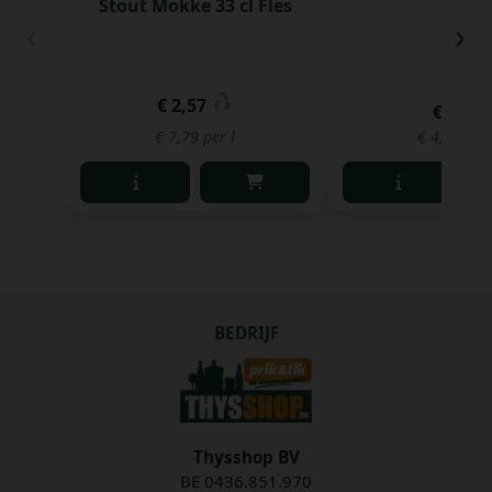
Stout Mokke 33 cl Fles
‹
›
€ 2,57
€ 6,38
€ 7,79 per l
€ 4,26 per 
BEDRIJF
Thysshop BV
BE 0436.851.970