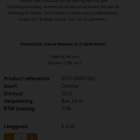
Vlaams bier. Ontstaan uit de viering van 700 jaar
Guldensporenslag, streven we ernaar onze bieren die van de
Vlaming te maken. Onze bieren hebben een karakteristieke
zoete, licht fruitige smaak. Om van te genieten...
Vlaamsche Leeuw bestaat in 2 variëteiten:
- Tripel (8,5% vol.)
- Donker (7,5% vol.)
Product referentie
:
KIY7-00001342
Soort
:
Donker
Inhoud
:
33 cl
Verpakking
:
Bak 24 st
BTW toeslag
:
21%
Leeggoed
:
€ 4,50
-
+