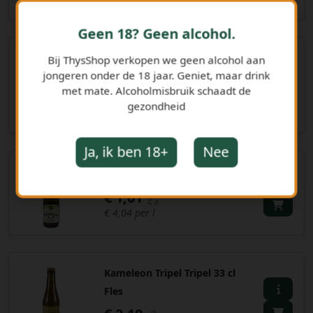
€ 6,25 per l
Geen 18? Geen alcohol.
Mongozo premium pilsner
Bij ThysShop verkopen we geen alcohol aan
jongeren onder de 18 jaar. Geniet, maar drink
33 cl Fles
met mate. Alcoholmisbruik schaadt de
€ 1,98
gezondheid
€ 6,00 per l
Ja, ik ben 18+
Nee
Biolégère 25 cl Fles
€ 1,01
€ 4,04 per l
Kameleon Tripel Tripel 33 cl
Fles