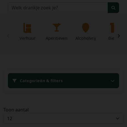
‹
›
Verhuur
Aperitieven
Alcoholvrij
Bieren
Home
Categorieën & filters
Over
Mijn
ons
profiel
Voorwaarden
Toon aantal
Contact
Wachtwoord