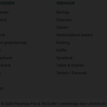
GORIEËN
VERHUUR
ieven
Biertap
vrij
Diversen
Glazen
ank
Herbruikbare bekers
 en groentensap
Koeling
s
Koffie
iedrank
Spoelbak
 drank
Tafels & stoelen
n
Tenten / Parasols
en
© 2026 Thysshop Prik & Tik Duffel | webdesign door
AlfaNet BV