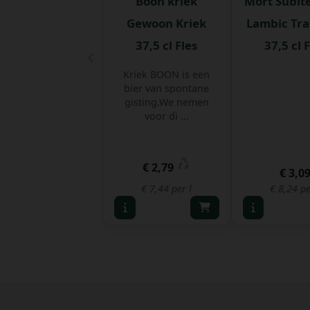
Boon kriek
Mort Subite
Gewoon Kriek
Lambic Tra
37,5 cl Fles
37,5 cl 
‹
Kriek BOON is een
bier van spontane
gisting.We nemen
voor di ...
€ 2,79
€ 3,0
€ 7,44 per l
€ 8,24 pe