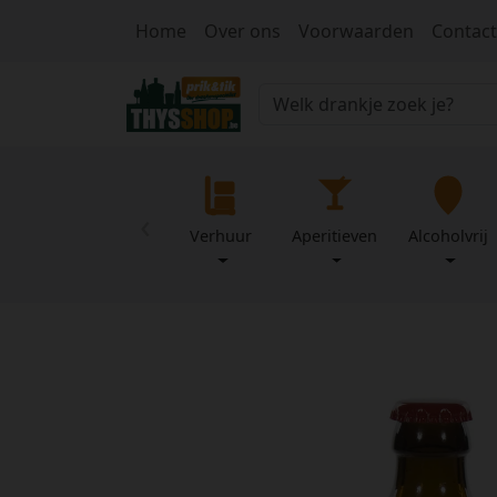
Home
Over ons
Voorwaarden
Contact
‹
Verhuur
Aperitieven
Alcoholvrij
Home
Over
Mijn
ons
profiel
Voorwaarden
Contact
Wachtwoord