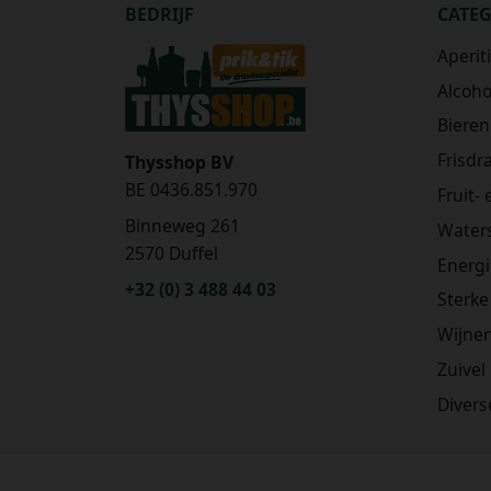
BEDRIJF
CATE
Aperit
Alcohol
Bieren
Frisdr
Thysshop BV
BE 0436.851.970
Fruit-
Binneweg 261
Water
2570 Duffel
Energ
+32 (0) 3 488 44 03
Sterke
Wijne
Zuivel
Divers