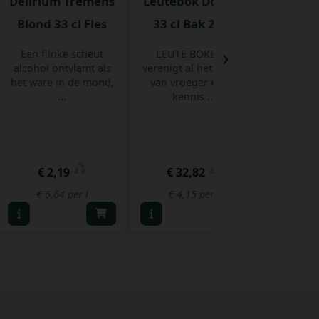
Delirium Tremens
Leutebok Donker
Tripel
Blond 33 cl Fles
33 cl Bak 24 st
Tripel 6
›
Een flinke scheut
LEUTE BOKBIER
Tripel Ka
alcohol ontvlamt als
verenigt al het goede
nog
het ware in de mond,
van vroeger en de
gebrouw
...
kennis ...
een 
€ 2,19
€ 32,82
€ 3
€ 6,64 per l
€ 4,15 per l
€ 6,