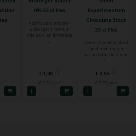
 Kriek
Bitburger Radler
Viven
dition
0% 33 cl Fles
Experimentum
Fles
Chocolate Stout
Verfrissend anders -
Bitburger Premium
33 cl Fles
Pils 0.0% en limonade
...
Viven chocolate stout
heeft een mooie
cacao bitterheid met
e ...
€ 1,08
€ 2,55
9
r l
€ 3,28 per l
€ 7,73 per l