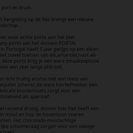
 port en bruin.
et hergisting op de fles brengt een nieuwe
andschap.
bier waar echte porto aan het bier
wny porto van het domein PORTAL
n Portugal heeft 5 jaar gerijpt op een eiken
llet zowel toetsen van eik,amandel,noot als
 deze porto krijg je een ware smaakexplosie
 voor een zeer lange afdronk.
en licht fruitig aroma met een toets van
kpallet schenkt de ware bierliefhebber een
delicate kruidentoets zorgt voor een
tstekend als aperitief.
verrassend droog, donker bier. Het heeft een
in mout en hop de boventoon voeren
mmen. Het chocolade-moutachtige
ijke schuimkraag zorgen voor een stevige
e toets.