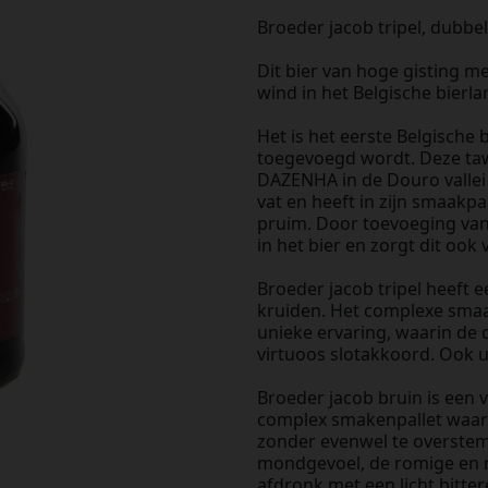
Broeder jacob tripel, dubbel
Dit bier van hoge gisting m
wind in het Belgische bierl
Het is het eerste Belgische 
toegevoegd wordt. Deze ta
DAZENHA in de Douro vallei i
vat en heeft in zijn smaakpa
pruim. Door toevoeging van
in het bier en zorgt dit ook
Broeder jacob tripel heeft e
kruiden. Het complexe smaa
unieke ervaring, waarin de 
virtuoos slotakkoord. Ook ui
Broeder jacob bruin is een 
complex smakenpallet waar
zonder evenwel te overste
mondgevoel, de romige en r
afdronk met een licht bitter