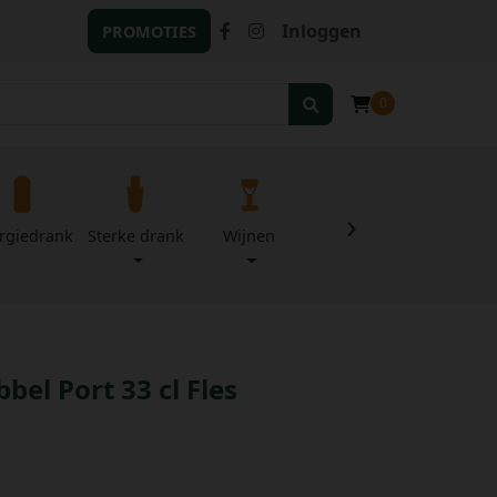
Inloggen
PROMOTIES
0
›
rgiedrank
Sterke drank
Wijnen
Zuivel
Divers
bel Port 33 cl Fles