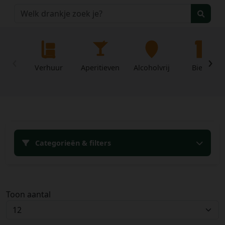
‹
›
Verhuur
Aperitieven
Alcoholvrij
Bieren
Home
Categorieën & filters
Over
Mijn
ons
profiel
Voorwaarden
Toon aantal
Contact
Wachtwoord