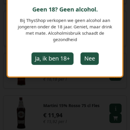
Geen 18? Geen alcohol.
Bij ThysShop verkopen we geen alcohol aan
Offley porto White 75 cl Fles
jongeren onder de 18 jaar. Geniet, maar drink
€ 11,93
met mate. Alcoholmisbruik schaadt de
€ 15,91 per l
gezondheid
Ja, ik ben 18+
Nee
Martini Fiero 1,5 liter
€ 24,26
€ 16,18 per l
Martini 15% Rosso 75 cl Fles
€ 11,94
€ 15,92 per l