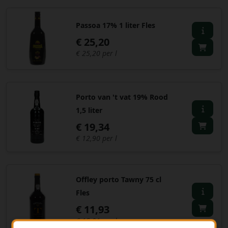
Passoa 17% 1 liter Fles
€ 25,20
€ 25,20 per l
Porto van 't vat 19% Rood
1,5 liter
€ 19,34
€ 12,90 per l
Offley porto Tawny 75 cl
Fles
€ 11,93
€ 15,91 per l