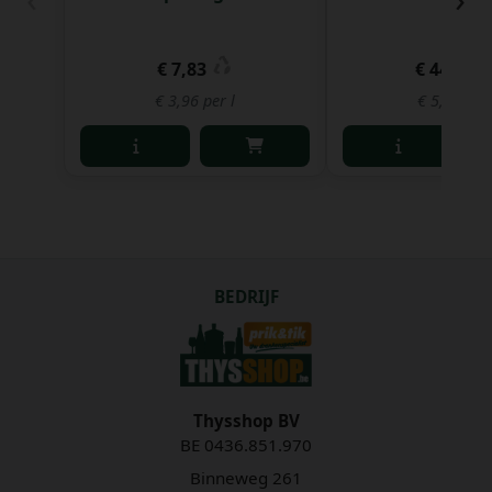
€ 7,83
€ 44,63
€ 3,96 per l
€ 5,64 per 
BEDRIJF
Thysshop BV
BE 0436.851.970
Binneweg 261