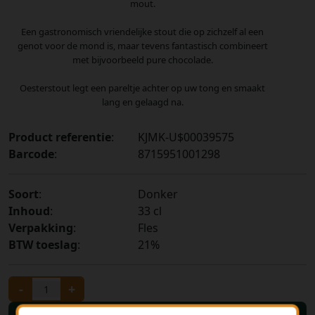
mout.
Een gastronomisch vriendelijke stout die op zichzelf al een
genot voor de mond is, maar tevens fantastisch combineert
met bijvoorbeeld pure chocolade.
Oesterstout legt een pareltje achter op uw tong en smaakt
lang en gelaagd na.
Product referentie
:
KJMK-U$00039575
Barcode
:
8715951001298
Soort
:
Donker
Inhoud
:
33 cl
Verpakking
:
Fles
BTW toeslag
:
21%
-
+
Bestellen