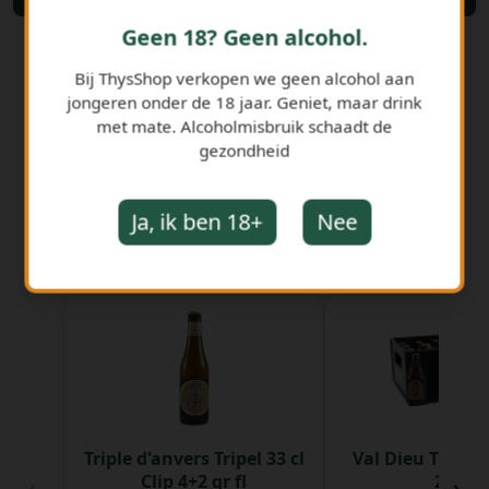
Geen 18? Geen alcohol.
Bij ThysShop verkopen we geen alcohol aan
jongeren onder de 18 jaar. Geniet, maar drink
met mate. Alcoholmisbruik schaadt de
gezondheid
Ja, ik ben 18+
Nee
GERELATEERDE PRODUCTEN
Triple d'anvers Tripel 33 cl
Val Dieu Tripel 
‹
›
Clip 4+2 gr fl
24 st