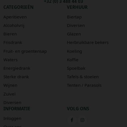
+32 (0) 3 488 44 03
CATEGORIEËN
VERHUUR
Aperitieven
Biertap
Alcoholvrij
Diversen
Bieren
Glazen
Frisdrank
Herbruikbare bekers
Fruit- en groentensap
Koeling
Waters
Koffie
Energiedrank
Spoelbak
Sterke drank
Tafels & stoelen
Wijnen
Tenten / Parasols
Zuivel
Diversen
INFORMATIE
VOLG ONS
Inloggen
Over ons