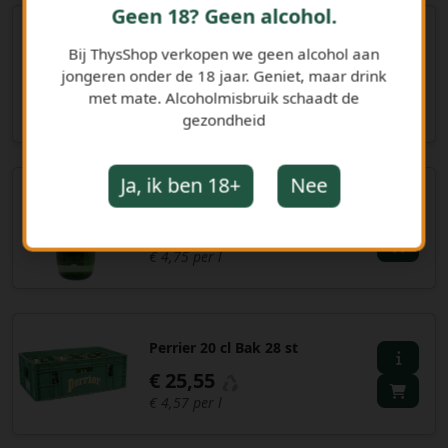
Geen 18? Geen alcohol.
Spa water Bruis 25 cl Bak 28
Bij ThysShop verkopen we geen alcohol aan
st
jongeren onder de 18 jaar. Geniet, maar drink
€ 10,88
met mate. Alcoholmisbruik schaadt de
€ 1,56 per l
gezondheid
Ja, ik ben 18+
Nee
Perrier 20 cl Fles
€ 0,95
€ 4,75 per l
Perrier 20 cl Bak 28 st
€ 25,55
€ 4,57 per l