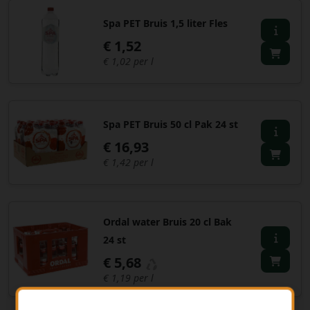
Spa PET Bruis 1,5 liter Fles
€ 1,52
€ 1,02 per l
Spa PET Bruis 50 cl Pak 24 st
€ 16,93
€ 1,42 per l
Ordal water Bruis 20 cl Bak
24 st
€ 5,68
€ 1,19 per l