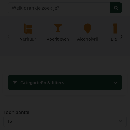
‹
›
Verhuur
Aperitieven
Alcoholvrij
Bieren
Home
Categorieën & filters
Over
Mijn
ons
profiel
Voorwaarden
Toon aantal
Contact
Wachtwoord