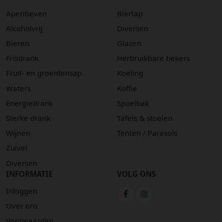
Aperitieven
Biertap
Alcoholvrij
Diversen
Bieren
Glazen
Frisdrank
Herbruikbare bekers
Fruit- en groentensap
Koeling
Waters
Koffie
Energiedrank
Spoelbak
Sterke drank
Tafels & stoelen
Wijnen
Tenten / Parasols
Zuivel
Diversen
INFORMATIE
VOLG ONS
Inloggen
Over ons
Voorwaarden