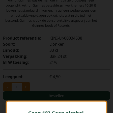
Arthur Guinnes was de man die in 1759 de brouwerij heeft
opgericht. Arthur Guinnes betaalde zijn werknemers 10-20 %
boven het standaard inkomen, hij gaf een weduwepensioen
en betaalde vrije dagen ook uit; iets wat in die tijd niet
bestond. Guinnes is ook de oorspronkelijke uitgeverij van het
Guinnes book of Records.
Product referentie
:
KINI-U$00034538
Soort
:
Donker
Inhoud
:
33 cl
Verpakking
:
Bak 24 st
BTW toeslag
:
21%
Leeggoed
:
€ 4,50
-
+
Bestellen