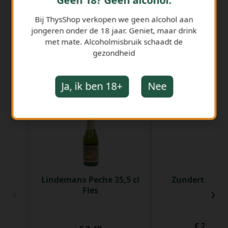
Geen 18? Geen alcohol.
Bij ThysShop verkopen we geen alcohol aan
jongeren onder de 18 jaar. Geniet, maar drink
met mate. Alcoholmisbruik schaadt de
gezondheid
GERELATEERDE PRODUCTEN
Ja, ik ben 18+
Nee
Lindemans Peche 35,5 cl
Zundert 10 33 
‹
›
Fles
€ 2,75