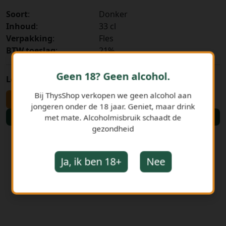
Soort
:
Donker
Inhoud
:
33 cl
Verpakking
:
Fles
BTW toeslag
:
21%
Geen 18? Geen alcohol.
Leeggoed
:
€ 0,10
Bij ThysShop verkopen we geen alcohol aan
-
+
jongeren onder de 18 jaar. Geniet, maar drink
met mate. Alcoholmisbruik schaadt de
Bestellen
gezondheid
Ja, ik ben 18+
Nee