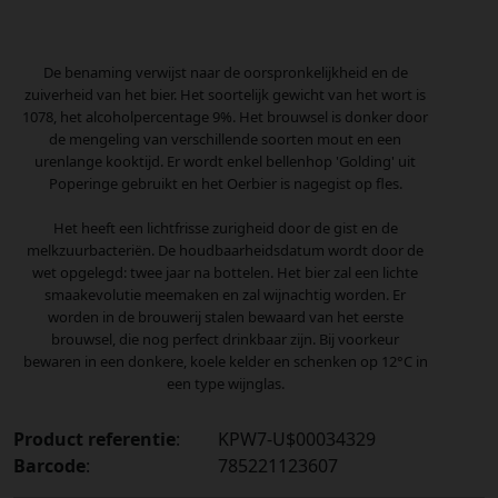
De benaming verwijst naar de oorspronkelijkheid en de
zuiverheid van het bier. Het soortelijk gewicht van het wort is
1078, het alcoholpercentage 9%. Het brouwsel is donker door
de mengeling van verschillende soorten mout en een
urenlange kooktijd. Er wordt enkel bellenhop 'Golding' uit
Poperinge gebruikt en het Oerbier is nagegist op fles.
Het heeft een lichtfrisse zurigheid door de gist en de
melkzuurbacteriën. De houdbaarheidsdatum wordt door de
wet opgelegd: twee jaar na bottelen. Het bier zal een lichte
smaakevolutie meemaken en zal wijnachtig worden. Er
worden in de brouwerij stalen bewaard van het eerste
brouwsel, die nog perfect drinkbaar zijn. Bij voorkeur
bewaren in een donkere, koele kelder en schenken op 12°C in
een type wijnglas.
Product referentie
:
KPW7-U$00034329
Barcode
:
785221123607