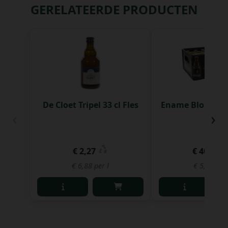
GERELATEERDE PRODUCTEN
De Cloet Tripel 33 cl Fles
Ename Blond 33 
‹
›
st
€ 2,27
€ 40,18
€ 6,88 per l
€ 5,08 per 