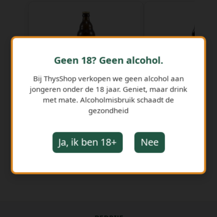
Geen 18? Geen alcohol.
Duvel Blond 33 cl Fles
Waterloo Strong
Bij ThysShop verkopen we geen alcohol aan
‹
›
cl Fles
jongeren onder de 18 jaar. Geniet, maar drink
met mate. Alcoholmisbruik schaadt de
gezondheid
€ 1,78
€ 2,02
€ 5,40 per l
€ 6,13 per 
Ja, ik ben 18+
Nee