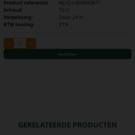
Product referentie
:
KJUQ-U$00043671
Inhoud
:
33 cl
Bestellingen
Verpakking
:
Doos 24 st
PROMOTIES
BTW toeslag
:
21%
Uitloggen
-
+
Bestellen
GERELATEERDE PRODUCTEN