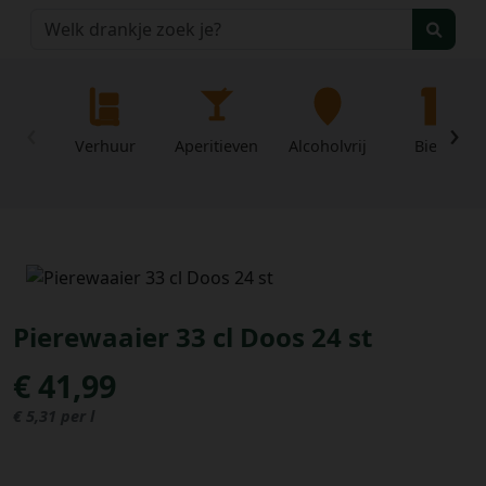
‹
›
Verhuur
Aperitieven
Alcoholvrij
Bieren
Home
Over
Mijn
Pierewaaier 33 cl Doos 24 st
ons
profiel
€ 41,99
Voorwaarden
€ 5,31 per l
Contact
Wachtwoord