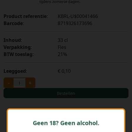
tijdens zomerse dagen.
Product referentie
:
KBRL-U$00041466
Barcode
:
8719326173696
Inhoud
:
33 cl
Verpakking
:
Fles
BTW toeslag
:
21%
Leeggoed
:
€ 0,10
-
+
Bestellen
Geen 18? Geen alcohol.