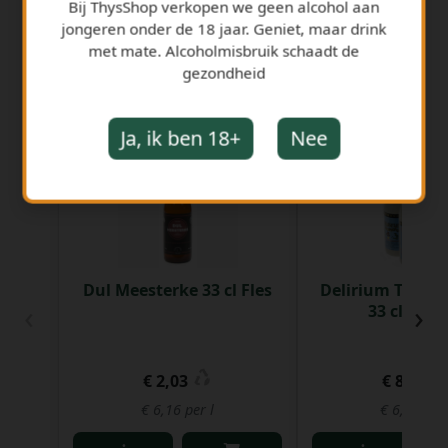
Bij ThysShop verkopen we geen alcohol aan
jongeren onder de 18 jaar. Geniet, maar drink
met mate. Alcoholmisbruik schaadt de
gezondheid
GERELATEERDE PRODUCTEN
Ja, ik ben 18+
Nee
Dul Meesterke 33 cl Fles
Delirium Treme
‹
›
33 cl Clip 4
€ 2,03
€ 8,73
€ 6,16 per l
€ 6,62 per 