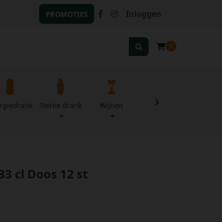
Inloggen
PROMOTIES
0
›
rgiedrank
Sterke drank
Wijnen
Zuivel
Divers
33 cl Doos 12 st