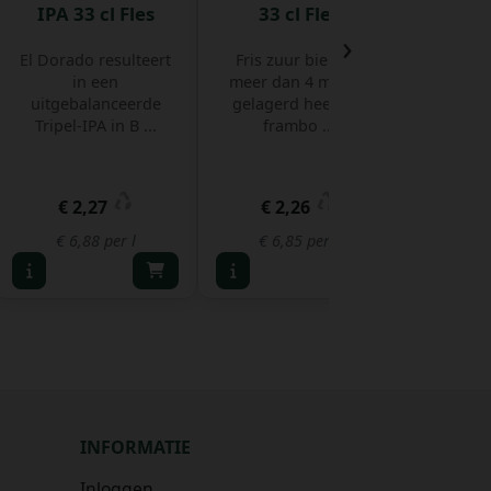
IPA 33 cl Fles
33 cl Fles
Onde
›
Bruin 
El Dorado resulteert
Fris zuur bier dat
in een
meer dan 4 maand
Ondergr
uitgebalanceerde
gelagerd heeft op
meteen h
Tripel-IPA in B ...
frambo ...
van de 
m
€ 2,27
€ 2,26
€ 
€ 6,88 per l
€ 6,85 per l
€ 5,
INFORMATIE
Inloggen