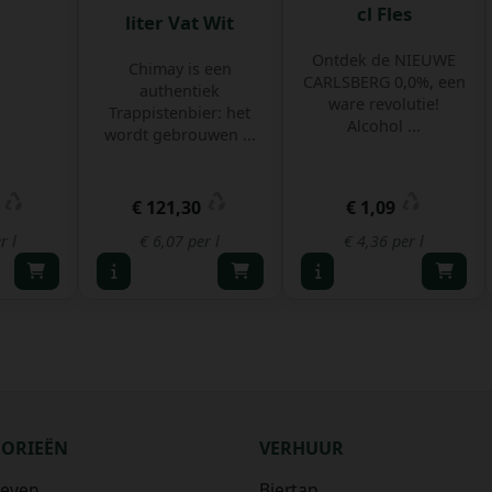
cl Fles
liter Vat Wit
Ontdek de NIEUWE
Chimay is een
CARLSBERG 0,0%, een
authentiek
ware revolutie!
Trappistenbier: het
Alcohol ...
wordt gebrouwen ...
5
€ 121,30
€ 1,09
r l
€ 6,07 per l
€ 4,36 per l
GORIEËN
VERHUUR
ieven
Biertap