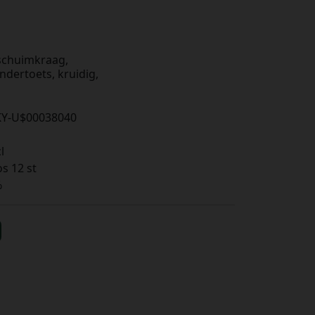
 schuimkraag,
dertoets, kruidig,
Y-U$00038040
l
s 12 st
%