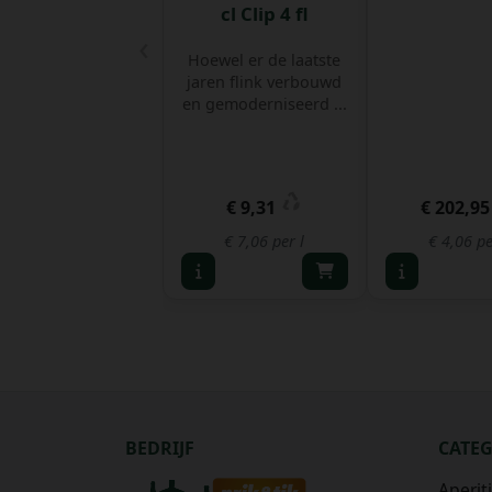
cl Clip 4 fl
‹
Hoewel er de laatste
jaren flink verbouwd
en gemoderniseerd ...
€ 9,31
€ 202,9
€ 7,06 per l
€ 4,06 pe
BEDRIJF
CATE
Aperit