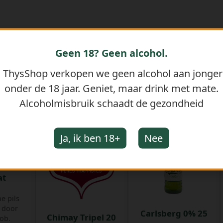
Geen 18? Geen alcohol.
j ThysShop verkopen we geen alcohol aan jonge
onder de 18 jaar. Geniet, maar drink met mate.
GERELATEERDE PRODUCTEN
Alcoholmisbruik schaadt de gezondheid
Ja, ik ben 18+
Nee
ils 50
at
e pils
t door
Carlsberg 0% 25
Chimay Tripel 20
ob.