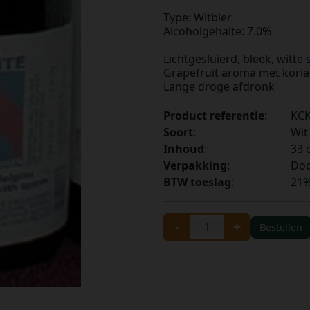
Type: Witbier
Alcoholgehalte: 7.0%
Lichtgesluierd, bleek, witte
Grapefruit aroma met korian
Lange droge afdronk
Product referentie
:
KCK
Soort
:
Wit
Inhoud
:
33 c
Verpakking
:
Doo
BTW toeslag
:
21
-
+
Bestellen