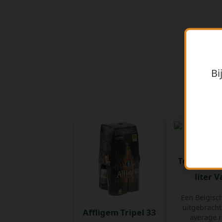
Bi
Tout Bien P
liter V
Een Belgisch
uitgebrach
Affligem Tripel 33
average r