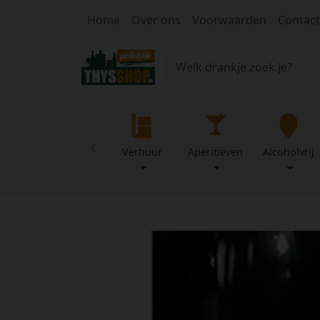
Home
Over ons
Voorwaarden
Contact
‹
Verhuur
Aperitieven
Alcoholvrij
Home
Over
Mijn
ons
profiel
Voorwaarden
Contact
Wachtwoord