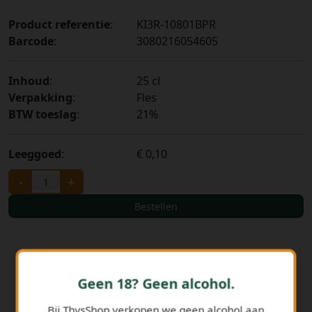
Product referentie
:
KI3R-10801BPR
Barcode
:
3080216054605
Inhoud
:
25 cl
Verpakking
:
Fles
BTW toeslag
:
21%
Leeggoed
:
€ 0,10
-
+
Bestellen
Geen 18? Geen alcohol.
Bij ThysShop verkopen we geen alcohol aan