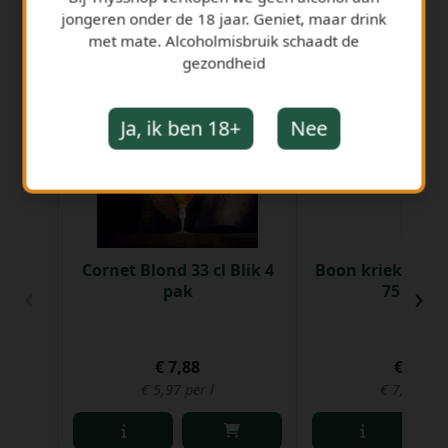
jongeren onder de 18 jaar. Geniet, maar drink
met mate. Alcoholmisbruik schaadt de
gezondheid
GERELATEERDE PRODUCTEN
Ja, ik ben 18+
Nee
Cornet Blond 33 cl Blik 4
Boon kriek Gewo
‹
›
pak
75 cl Fle
€ 7,88
€ 5,91
€ 5,97 per l
€ 7,88 per 