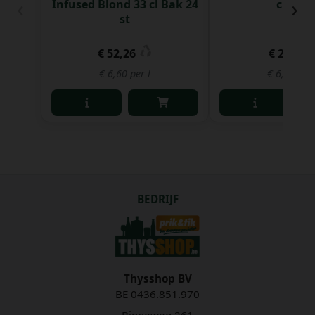
‹
›
Infused Blond 33 cl Bak 24
cl Fles
st
€ 52,26
€ 2,10
€ 6,60 per l
€ 6,37 per 
BEDRIJF
Thysshop BV
BE 0436.851.970
Binneweg 261