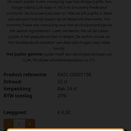
De naam Jupiler is een verwijzing naar het dorpje Jupille. Een
dorpje vlakbij Luik waar in 1853 de brouwerij Piedboeuf
ontstond. De brouwerij lanceert in 1966 de pils Jupiler 5. Deze
pils verovert snel zijn plaats op de Belgische biermarkt. Het
nummer 5 was een verwijzing naar het alcoholpercentage en
het aantal ingrediënten. Later verdween het uit de naam.
Jupiler is het populairste bier in België. De zachte smaak en
het dorstlessende karakter van deze pils dragen daar zeker
toe bij.
Het Jupiler gamma
Jupiler heeft een alcoholpercentage van
5,2%. De ideale schenktemperatuur is 3°C.
Product referentie
:
KKEC-00001136
Inhoud
:
33 cl
Verpakking
:
Bak 24 st
BTW toeslag
:
21%
Leeggoed
:
€ 4,50
-
+