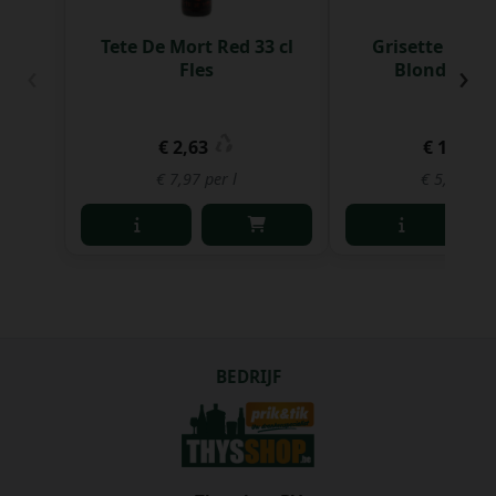
Tete De Mort Red 33 cl
Grisette Blan
‹
›
Fles
Blond 25 cl 
€ 2,63
€ 1,40
€ 7,97 per l
€ 5,60 per 
BEDRIJF