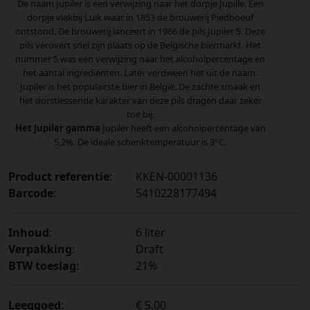
De naam Jupiler is een verwijzing naar het dorpje Jupille. Een
dorpje vlakbij Luik waar in 1853 de brouwerij Piedboeuf
ontstond. De brouwerij lanceert in 1966 de pils Jupiler 5. Deze
pils verovert snel zijn plaats op de Belgische biermarkt. Het
nummer 5 was een verwijzing naar het alcoholpercentage en
het aantal ingrediënten. Later verdween het uit de naam.
Jupiler is het populairste bier in België. De zachte smaak en
het dorstlessende karakter van deze pils dragen daar zeker
toe bij.
Het Jupiler gamma
Jupiler heeft een alcoholpercentage van
5,2%. De ideale schenktemperatuur is 3°C.
Product referentie
:
KKEN-00001136
Barcode
:
5410228177494
Inhoud
:
6 liter
Verpakking
:
Draft
BTW toeslag
:
21%
Leeggoed
:
€ 5,00