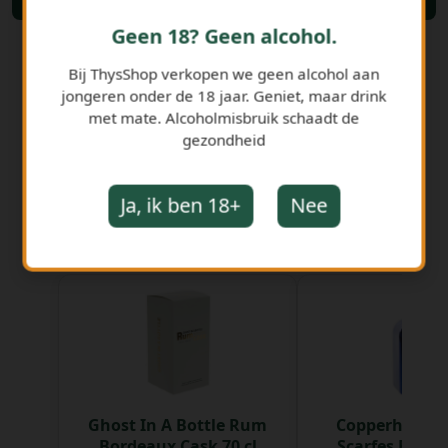
Bestellen
Geen 18? Geen alcohol.
Bij ThysShop verkopen we geen alcohol aan
jongeren onder de 18 jaar. Geniet, maar drink
met mate. Alcoholmisbruik schaadt de
gezondheid
Ja, ik ben 18+
Nee
GERELATEERDE PRODUCTEN
Ghost In A Bottle Rum
Copperhead G
Bordeaux Cask 70 cl
Scarfes Ed. 50 