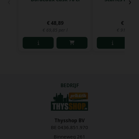
‹
›
€ 48,89
€ 45,94
€ 69,85 per l
€ 91,88 per
BEDRIJF
Thysshop BV
BE 0436.851.970
Binneweg 261