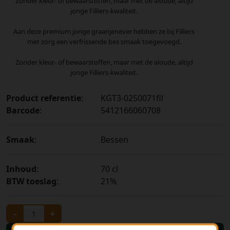
Zonder kleur- of bewaarstoffen, maar met de aloude, altijd
jonge Filliers-kwaliteit.
Aan deze premium jonge graanjenever hebben ze bij Filliers
met zorg een verfrissende bes smaak toegevoegd.
Zonder kleur- of bewaarstoffen, maar met de aloude, altijd
jonge Filliers-kwaliteit.
Product referentie
:
KGT3-0250071fil
Barcode
:
5412166060708
Smaak
:
Bessen
Inhoud
:
70 cl
BTW toeslag
:
21%
-
+