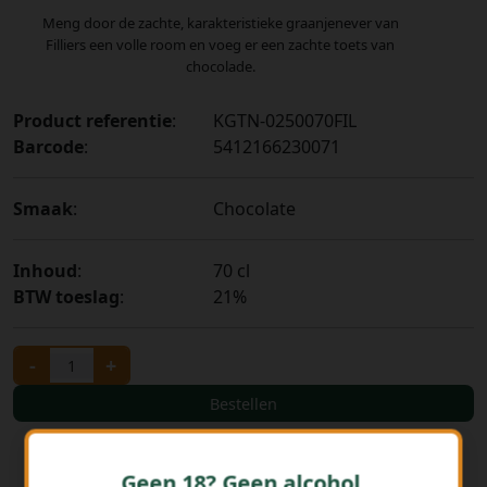
Meng door de zachte, karakteristieke graanjenever van
Filliers een volle room en voeg er een zachte toets van
chocolade.
Product referentie
:
KGTN-0250070FIL
Barcode
:
5412166230071
Smaak
:
Chocolate
Inhoud
:
70 cl
BTW toeslag
:
21%
-
+
Bestellen
Geen 18? Geen alcohol.