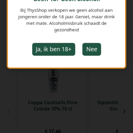
Bij ThysShop verkopen we geen alcohol aan
jongeren onder de 18 jaar. Geniet, maar drink
met mate. Alcoholmisbruik schaadt de
gezondheid
GERELATEERDE PRODUCTEN
Ja, ik ben 18+
Nee
Coppa Cocktails Pina
Sipsmith Sum
‹
›
Colada 10% 70 cl
Gin 29° 50
€ 17,46
€ 43,05