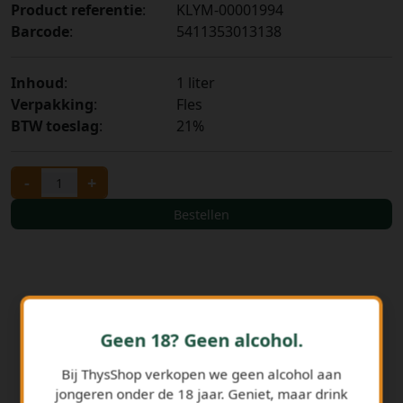
Product referentie
:
KLYM-00001994
Barcode
:
5411353013138
Inhoud
:
1 liter
Verpakking
:
Fles
BTW toeslag
:
21%
-
+
Bestellen
Geen 18? Geen alcohol.
Bij ThysShop verkopen we geen alcohol aan
jongeren onder de 18 jaar. Geniet, maar drink