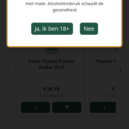
met mate. Alcoholmisbruik schaadt de
GERELATEERDE PRODUCTEN
gezondheid
Ja, ik ben 18+
Nee
Dada Chapel Potato
Passoa 17% 70 
‹
›
Vodka 70 cl
€ 39,19
€ 21,30
€ 55,99 per l
€ 30,43 per