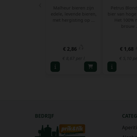
‹
Malheur bieren zijn
Petrus Blon
edele, levende bieren,
bier van hoge 
met hergisting op ...
Het 100% 
brouw .
€ 2,86
€ 1,68
€ 8,67 per l
€ 5,10 pe
BEDRIJF
CATE
Aperit