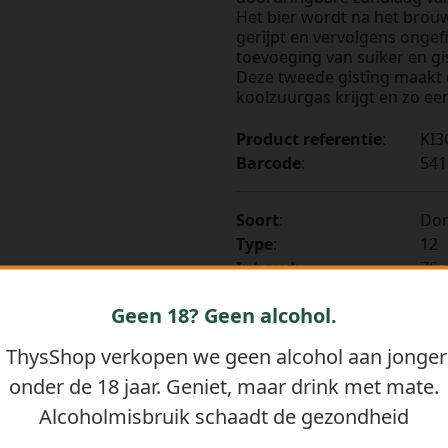
Het bier wordt na het brou
gerijpt en vervolgens ongef
toevoeging van suiker en gis
Deze tweede gisting maakt da
koolzuurgas krijgt en zo ee
Product referentie
:
KI3
Barcode
:
541
Soort
:
Do
Type
:
12
Inhoud
:
75 c
Verpakking
:
Fle
Geen 18? Geen alcohol.
BTW toeslag
:
21
j ThysShop verkopen we geen alcohol aan jonge
-
+
Bestellen
onder de 18 jaar. Geniet, maar drink met mate.
Alcoholmisbruik schaadt de gezondheid