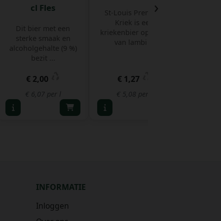
›
cl Fles
St-Louis Premium
Het is e
Kriek is een
van hoge
Dit bier met een
kriekenbier op basis
nagistin
sterke smaak en
van lambi ...
alcoholgehalte (9 %)
bezit ...
€ 2,00
€ 1,27
€ 
€ 6,07 per l
€ 5,08 per l
€ 6,
INFORMATIE
Inloggen