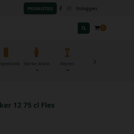
Inloggen
PROMOTIES
0
›
rgiedrank
Sterke drank
Wijnen
Zuivel
Divers
er 12 75 cl Fles