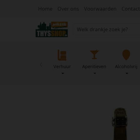
Home
Over ons
Voorwaarden
Contact
‹
Verhuur
Aperitieven
Alcoholvrij
Home
Over
Mijn
ons
profiel
Voorwaarden
Contact
Wachtwoord