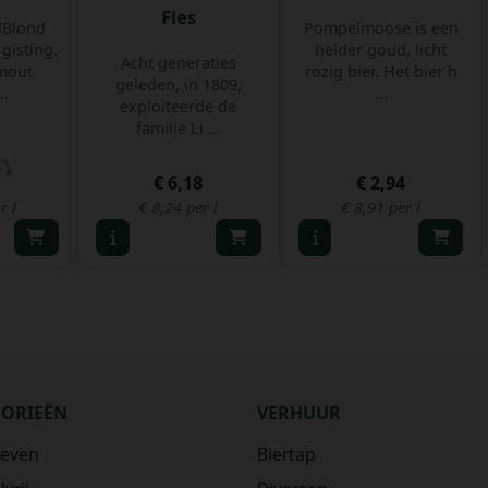
Fles
dBlond
Pompelmoose is een
gisting.
helder goud, licht
Acht generaties
mout
rozig bier. Het bier h
geleden, in 1809,
..
...
exploiteerde de
familie Li ...
€ 6,18
€ 2,94
r l
€ 8,24 per l
€ 8,91 per l
GORIEËN
VERHUUR
ieven
Biertap