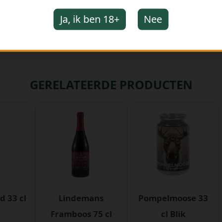
Ja, ik ben 18+
Nee
GERELATEERDE PRODUCTEN
d 33 cl
Lindemans
Pompelmoose 33
Framboos 75 cl
cl Blik