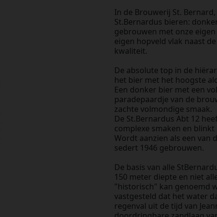
In de Brouwerij St. Bernard
St.Bernardus bieren: donkere
gebrouwen met onze eigen 
eigen hopveld vlak naast d
kwaliteit.
De absolute top in de hiëra
het bier met het hoogste alc
Een donker bier met een vol
paradepaardje van de brouwer
zachte volmondige smaak.
De St.Bernardus Abt 12 heef
complexe smaken en blinkt u
Wordt aanzien als een van d
sedert 1946 gebrouwen.
De basis van alle StBernar
150 meter diepte en niet all
"historisch" kan genoemd 
vastgesteld dat het water 
regenval uit de tijd van Jea
doordringbare zandlaag van 