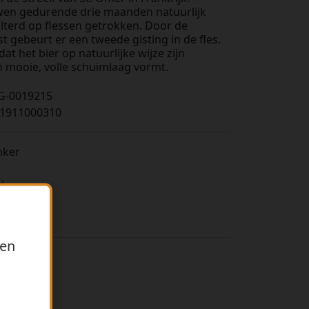
wen gedurende drie maanden natuurlijk
ilterd op flessen getrokken. Door de
t gebeurt er een tweede gisting in de fles.
t het bier op natuurlijke wijze zijn
n mooie, volle schuimlaag vormt.
G-0019215
1911000310
nker
l
s
%
ren