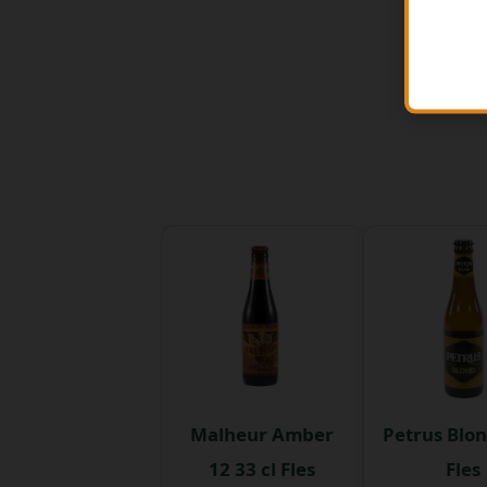
Malheur Amber
Petrus Blon
12 33 cl Fles
Fles