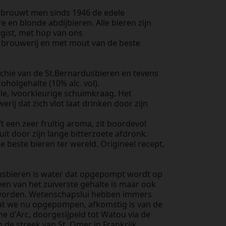
, brouwt men sinds 1946 de edele
 en blonde abdijbieren. Alle bieren zijn
gist, met hop van ons
e brouwerij en met mout van de beste
rchie van de St.Bernardusbieren en tevens
oholgehalte (10% alc. vol).
le, ivoorkleurige schuimkraag. Het
ij dat zich vlot laat drinken door zijn
t een zeer fruitig aroma, zit boordevol
it door zijn lange bitterzoete afdronk.
e beste bieren ter wereld. Origineel recept,
dusbieren is water dat opgepompt wordt op
een van het zuiverste gehalte is maar ook
worden. Wetenschapslui hebben immers
dat we nu opgepompen, afkomstig is van de
nne d'Arc, doorgesijpeld tot Watou via de
de streek van St. Omer in Frankrijk.