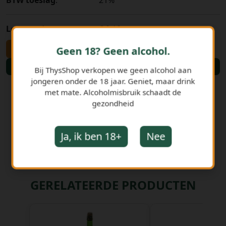
BTW toeslag
:
21%
Leeggoed
:
€ 0,10
-
+
Geen 18? Geen alcohol.
Bestellen
Bij ThysShop verkopen we geen alcohol aan
jongeren onder de 18 jaar. Geniet, maar drink
met mate. Alcoholmisbruik schaadt de
gezondheid
Ja, ik ben 18+
Nee
GERELATEERDE PRODUCTEN