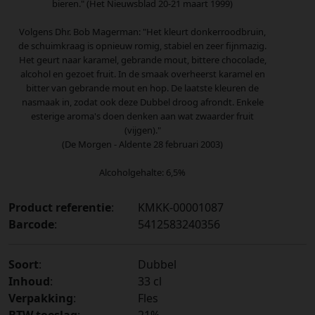
bieren." (Het Nieuwsblad 20-21 maart 1999)
Volgens Dhr. Bob Magerman: "Het kleurt donkerroodbruin,
de schuimkraag is opnieuw romig, stabiel en zeer fijnmazig.
Het geurt naar karamel, gebrande mout, bittere chocolade,
alcohol en gezoet fruit. In de smaak overheerst karamel en
bitter van gebrande mout en hop. De laatste kleuren de
nasmaak in, zodat ook deze Dubbel droog afrondt. Enkele
esterige aroma's doen denken aan wat zwaarder fruit
(vijgen)."
(De Morgen - Aldente 28 februari 2003)
Alcoholgehalte: 6,5%
Product referentie
:
KMKK-00001087
Barcode
:
5412583240356
Soort
:
Dubbel
Inhoud
:
33 cl
Verpakking
:
Fles