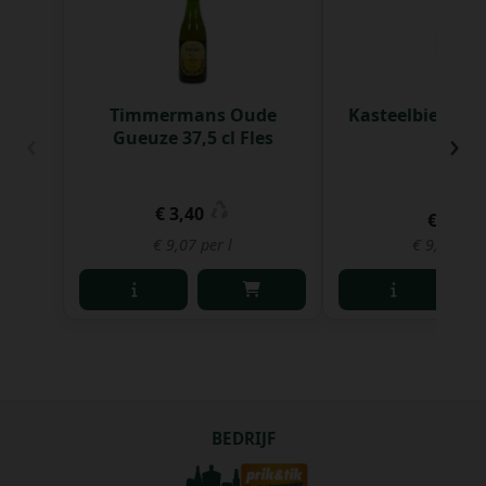
Timmermans Oude
Kasteelbier Don
‹
›
Gueuze 37,5 cl Fles
Fles
€ 3,40
€ 6,95
€ 9,07 per l
€ 9,27 per 
BEDRIJF