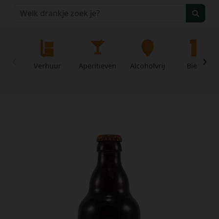
‹
›
Verhuur
Aperitieven
Alcoholvrij
Bieren
Home
Over
Mijn
ons
profiel
Voorwaarden
Contact
Wachtwoord