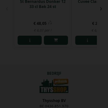
St Bernardus Donker 12
Cuvee Clarisse 3
‹
›
33 cl Bak 24 st
€ 48,05
€ 2,29
€ 6,07 per l
€ 6,94 per 
BEDRIJF
Thysshop BV
BE 0436.851.970