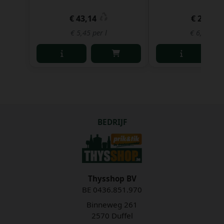
€ 43,14
€ 2,02
€ 5,45 per l
€ 6,13 per 
BEDRIJF
Thysshop BV
BE 0436.851.970
Binneweg 261
2570 Duffel