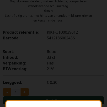
Diep donkerrode kleur, met een lichtroze, compacte en
wandklevende schuimkraag.
Geur:
Zacht fruitig aroma, met hints van amandel, mild zure krieken
en kersen in de neus.
Product referentie
:
KJKT-U$00039012
Barcode
:
5412186002436
Soort
:
Rood
Inhoud
:
33 cl
Verpakking
:
Fles
BTW toeslag
:
21%
Leeggoed
:
€ 0,30
-
+
Bestellen