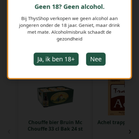
Geen 18? Geen alcohol.
Bij ThysShop verkopen we geen alcohol aan
jongeren onder de 18 jaar. Geniet, maar drink
met mate. Alcoholmisbruik schaadt de
gezondheid
Ja, ik ben 18+
Nee
GERELATEERDE PRODUCTEN
Chouffe bier Bruin Mc
Achel trappist R
‹
›
Chouffe 33 cl Bak 24 st
Fles