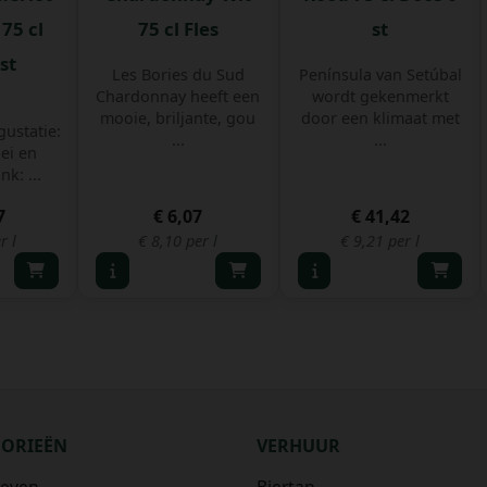
75 cl
75 cl Fles
st
st
Les Bories du Sud
Península van Setúbal
Chardonnay heeft een
wordt gekenmerkt
mooie, briljante, gou
door een klimaat met
ustatie:
...
...
ei en
nk: ...
7
€ 6,07
€ 41,42
r l
€ 8,10 per l
€ 9,21 per l
GORIEËN
VERHUUR
ieven
Biertap