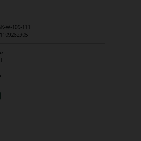
K-W-109-111
1109282905
e
l
s
%