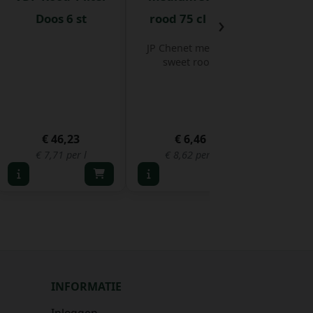
›
Doos 6 st
rood 75 cl Fles
De Versu
Fruity Wh
JP Chenet medium
mooie ge
sweet rood.
€ 46,23
€ 6,46
€ 
€ 7,71 per l
€ 8,62 per l
€ 8,
INFORMATIE
Inloggen