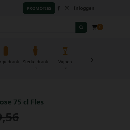
Inloggen
PROMOTIES
0
›
rgiedrank
Sterke drank
Wijnen
Zuivel
Divers
se 75 cl Fles
9,56