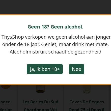
Geen 18? Geen alcohol.
j ThysShop verkopen we geen alcohol aan jonge
onder de 18 jaar. Geniet, maar drink met mate.
GERELATEERDE PRODUCTEN
Alcoholmisbruik schaadt de gezondheid
Ja, ik ben 18+
Nee
rance
Les Bories Du Sud
Caves De Pegoes
Merlot
Chardonnay Wit
Rood 75 cl Doos 6