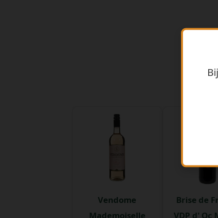
Bi
Vendome
Brise de F
Mademoiselle
VDP d' Oc 