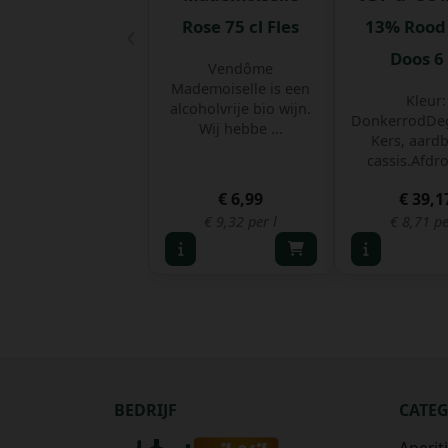
‹
Rose 75 cl Fles
13% Rood 
Doos 6 
Vendôme
Mademoiselle is een
Kleur:
alcoholvrije bio wijn.
DonkerrodDeg
Wij hebbe ...
Kers, aardb
cassis.Afdro
€ 6,99
€ 39,1
€ 9,32 per l
€ 8,71 pe
BEDRIJF
CATE
Aperit