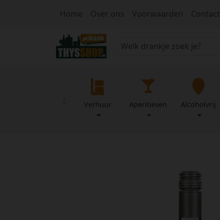
Home
Over ons
Voorwaarden
Contact
‹
Verhuur
Aperitieven
Alcoholvrij
Home
Over
Mijn
ons
profiel
Voorwaarden
Contact
Wachtwoord