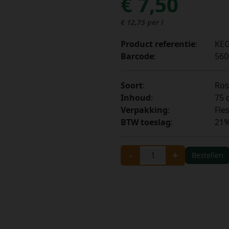
€ 7,50
€ 12,75 per l
Product referentie
:
KEG
Barcode
:
560
Soort
:
Ros
Inhoud
:
75 c
Verpakking
:
Fle
BTW toeslag
:
21
-
+
Bestellen