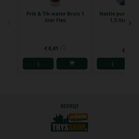
Prik & Tik water Bruis 1
Nestle pure Life
‹
›
liter Fles
1,5 liter Pak
€ 0,41
€ 6,38
BEDRIJF