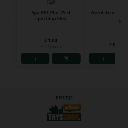
Spa PET Plat 75 cl
Gerolsteiner Brui
‹
›
sportdop Fles
Fles
€ 1,00
€ 0,97
€ 1,34 per l
BEDRIJF