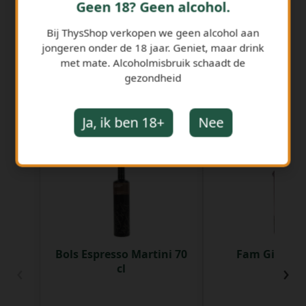
Geen 18? Geen alcohol.
Bij ThysShop verkopen we geen alcohol aan
jongeren onder de 18 jaar. Geniet, maar drink
met mate. Alcoholmisbruik schaadt de
gezondheid
Ja, ik ben 18+
Nee
GERELATEERDE PRODUCTEN
Bols Espresso Martini 70
Fam Gin 40% 
‹
›
cl