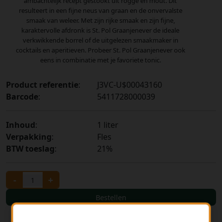
ambachtelijk recept gestookt uit rogge en mout. Dit
resulteert in een fijne neus van graan en de onvervalste
smaak van weleer. Met zijn rijke smaak en zijn fijne,
karaktervolle afdronk is St. Pol Graanjenever de ideale
verkwikkende borrel of de uitgelezen smaakmaker in
cocktails en aperitieven. Probeer St. Pol Graanjenever ook
eens in combinatie met je favoriete tonic.
Product referentie
:
J3VC-U$00043160
Barcode
:
5411728000039
Inhoud
:
1 liter
Verpakking
:
Fles
BTW toeslag
:
21%
-
+
Bestellen