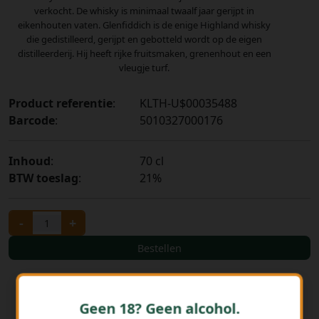
verkocht. De whisky is minimaal twaalf jaar gerijpt in
eikenhouten vaten. Glenfiddich is de enige Highland whisky
die gedistilleerd, gerijpt en gebotteld wordt op de eigen
distilleerderij. Hij heeft rijke fruitsmaken, grenenhout en een
vleugje turf.
Product referentie
:
KLTH-U$00035488
Barcode
:
5010327000176
Inhoud
:
70 cl
BTW toeslag
:
21%
-
+
Bestellen
Geen 18? Geen alcohol.