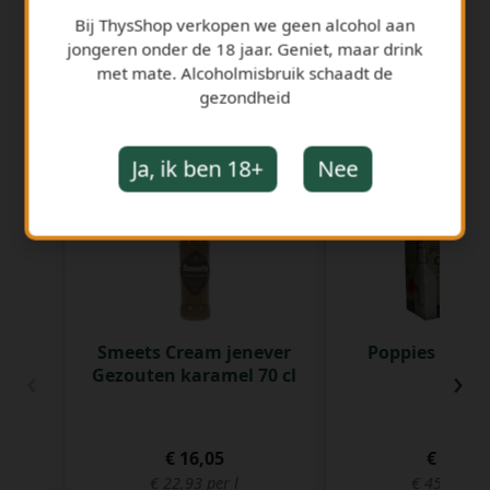
Bij ThysShop verkopen we geen alcohol aan
jongeren onder de 18 jaar. Geniet, maar drink
met mate. Alcoholmisbruik schaadt de
gezondheid
GERELATEERDE PRODUCTEN
Ja, ik ben 18+
Nee
Smeets Cream jenever
Poppies Gin 40
‹
›
Gezouten karamel 70 cl
€ 16,05
€ 22,98
€ 22,93 per l
€ 45,96 per