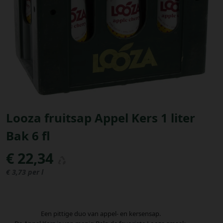
Bestellingen
PROMOTIES
Uitloggen
Looza fruitsap Appel Kers 1 liter
Bak 6 fl
€ 22,34
€ 3,73 per l
Een pittige duo van appel- en kersensap.