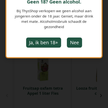
Geen 18? Geen alcohol.
Bij ThysShop verkopen we geen alcohol aan
jongeren onder de 18 jaar. Geniet, maar drink
met mate. Alcoholmisbruik schaadt de
gezondheid
GERELATEERDE PRODUCTEN
Ja, ik ben 18+
Nee
Fruitsap oxfam tetra
Looza fruitsap 
‹
›
Appel 1 liter Fles
cl Fles