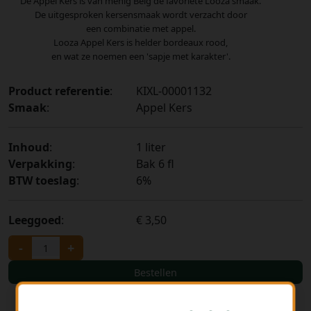
De Appel Kers is van menig Belg de favoriete Looza smaak.
De uitgesproken kersensmaak wordt verzacht door
een combinatie met appel.
Looza Appel Kers is helder bordeaux rood,
en wat ze noemen een 'sapje met karakter'.
Product referentie
:
KIXL-00001132
Smaak
:
Appel Kers
Inhoud
:
1 liter
Verpakking
:
Bak 6 fl
BTW toeslag
:
6%
Leeggoed
:
€ 3,50
-
+
Bestellen