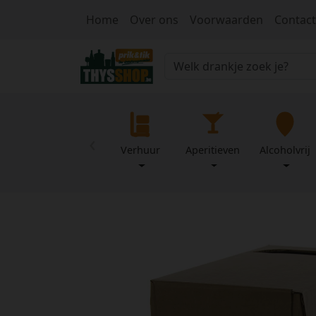
Home
Over ons
Voorwaarden
Contact
‹
Verhuur
Aperitieven
Alcoholvrij
Home
Over
Mijn
ons
profiel
Voorwaarden
Contact
Wachtwoord