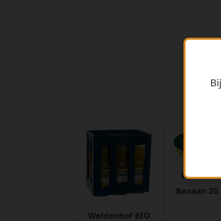
Bi
Looza fru
Banaan 20 c
Weldenhof BIO