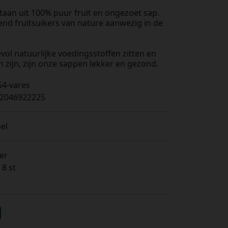
aan uit 100% puur fruit en ongezoet sap.
end fruitsuikers van nature aanwezig in de
l natuurlijke voedingsstoffen zitten en
n zijn, zijn onze sappen lekker en gezond.
4-vares
2046922225
el
ter
 8 st