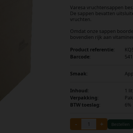
Varesa vruchtensappen best
De sappen bevatten uitsluit
vruchten.
Omdat onze sappen boordevo
bovendien rijk aan vitamine
Product referentie
:
KQ5
Barcode
:
541
Smaak
:
App
Inhoud
:
1 li
Verpakking
:
Pak
BTW toeslag
:
6%
-
+
Bestellen