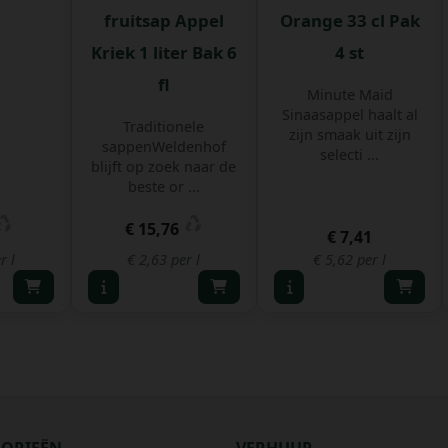
fruitsap Appel
Orange 33 cl Pak
Kriek 1 liter Bak 6
4 st
fl
Minute Maid
Sinaasappel haalt al
Traditionele
zijn smaak uit zijn
sappenWeldenhof
selecti ...
blijft op zoek naar de
beste or ...
€ 15,76
€ 7,41
r l
€ 2,63 per l
€ 5,62 per l
GORIEËN
VERHUUR