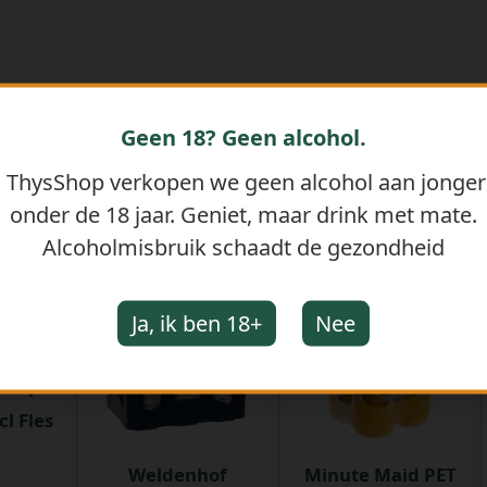
Geen 18? Geen alcohol.
j ThysShop verkopen we geen alcohol aan jonge
onder de 18 jaar. Geniet, maar drink met mate.
GERELATEERDE PRODUCTEN
Alcoholmisbruik schaadt de gezondheid
Ja, ik ben 18+
Nee
itsap
l Fles
Weldenhof
Minute Maid PET