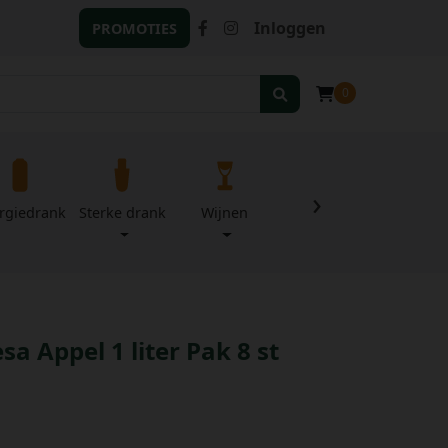
Inloggen
PROMOTIES
0
›
rgiedrank
Sterke drank
Wijnen
Zuivel
Divers
sa Appel 1 liter Pak 8 st