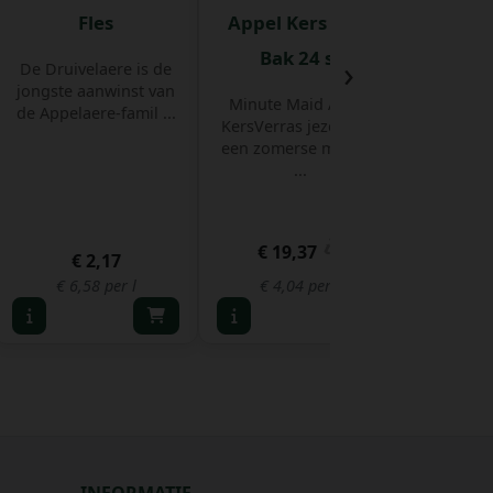
Fles
Appel Kers 20 cl
Fruit
Bak 24 st
peren
›
De Druivelaere is de
jongste aanwinst van
Minute Maid Appel
de Appelaere-famil ...
KersVerras jezelf met
een zomerse mix van
...
€ 19,37
€ 
€ 2,17
€ 6,58 per l
€ 4,04 per l
€ 3,
INFORMATIE