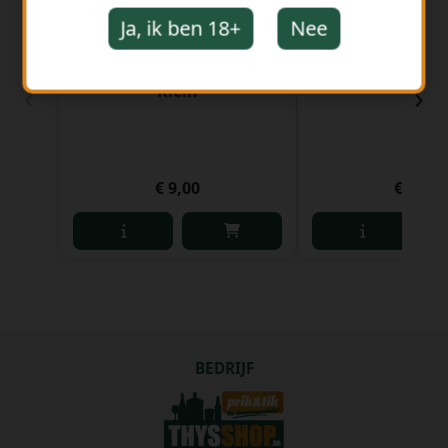
Ja, ik ben 18+
Nee
Mandje ck rond hoge rug
Cubical Premium
‹
›
Klein
€ 9,00
€ 4,00
BEDRIJF