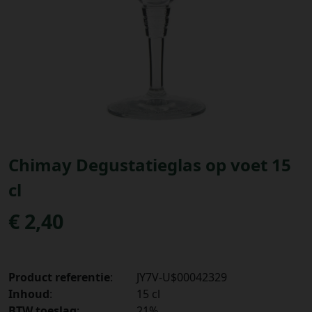
Bestellingen
PROMOTIES
Uitloggen
Chimay Degustatieglas op voet 15
cl
€ 2,40
Product referentie
:
JY7V-U$00042329
Inhoud
:
15 cl
BTW toeslag
:
21%