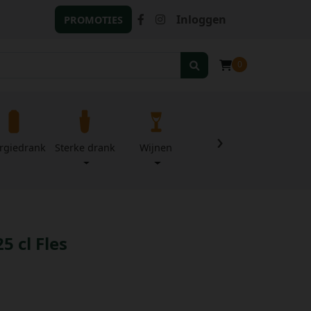
Inloggen
PROMOTIES
0
›
rgiedrank
Sterke drank
Wijnen
Zuivel
Divers
5 cl Fles