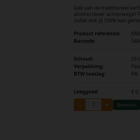
Gek van de traditioneel ver
alcohol liever achterwege? 
zodat ook jij 100% kan genie
Product referentie
:
KM
Barcode
:
540
Inhoud
:
25 c
Verpakking
:
Fle
BTW toeslag
:
6%
Leeggoed
:
€ 0
-
+
Bestellen