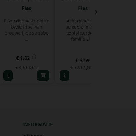
›
Fles
Fles
Keyte dobbel-tripel en
Acht generaties
Kompel
keyte tripel van
geleden, in 1809,
fleu
brouwerij de strubbe
exploiteerde de
gou
...
familie Li ...
honingbi
€ 1,62
€ 
€ 3,59
€ 4,91 per l
€ 10,12 per l
€ 6,
INFORMATIE
Inloggen