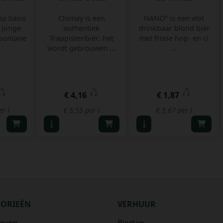
op basis
Chimay is een
NANO° is een vlot
 jonge
authentiek
drinkbaar blond bier
spontane
Trappistenbier: het
met frisse hop- en ci
wordt gebrouwen ...
...
€ 4,16
€ 1,87
er l
€ 5,55 per l
€ 5,67 per l
GORIEËN
VERHUUR
ieven
Biertap