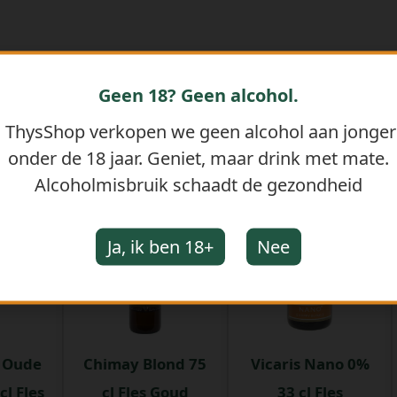
Geen 18? Geen alcohol.
j ThysShop verkopen we geen alcohol aan jonge
onder de 18 jaar. Geniet, maar drink met mate.
GERELATEERDE PRODUCTEN
Alcoholmisbruik schaadt de gezondheid
Ja, ik ben 18+
Nee
 Oude
Chimay Blond 75
Vicaris Nano 0%
cl Fles
cl Fles Goud
33 cl Fles