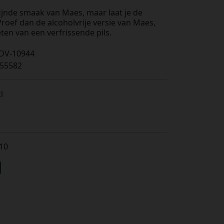
fijnde smaak van Maes, maar laat je de
Proef dan de alcoholvrije versie van Maes,
ten van een verfrissende pils.
DV-10944
55582
l
s
,10