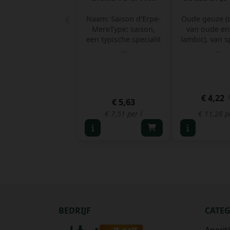
‹
Naam: Saison d'Erpe-
Oude geuze (
MereType: saison,
van oude en
een typische specialit
lambic), van 
...
...
€ 4,22
€ 5,63
€ 7,51 per l
€ 11,26 p
BEDRIJF
CATE
Aperit