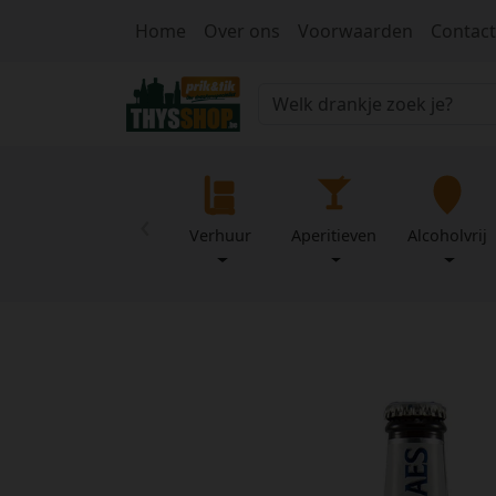
Home
Over ons
Voorwaarden
Contact
‹
Verhuur
Aperitieven
Alcoholvrij
Home
Over
Mijn
ons
profiel
Voorwaarden
Contact
Wachtwoord