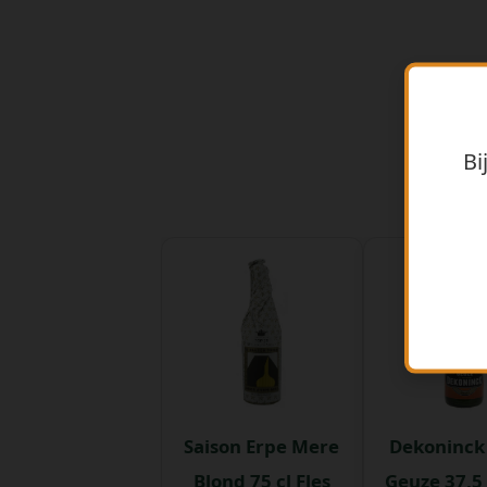
Bi
Saison Erpe Mere
Dekoninck
Blond 75 cl Fles
Geuze 37,5 