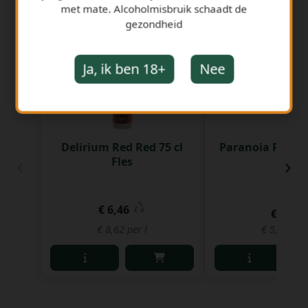
met mate. Alcoholmisbruik schaadt de
GERELATEERDE PRODUCTEN
gezondheid
Ja, ik ben 18+
Nee
Delirium Red Red 75 cl
Paranoia Rouge 
‹
›
Fles
Fles
€ 6,46
€ 1,87
€ 8,62 per l
€ 5,67 per 