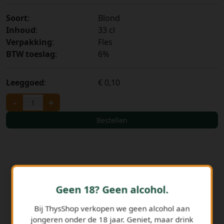
Soort
:
Blond
Inhoud
:
33 cl
Verpakking
:
Fles
BTW toeslag
:
6%
Leeggoed
:
€ 0,10
-
+
Bestellen
Geen 18? Geen alcohol.
Bij ThysShop verkopen we geen alcohol aan
jongeren onder de 18 jaar. Geniet, maar drink