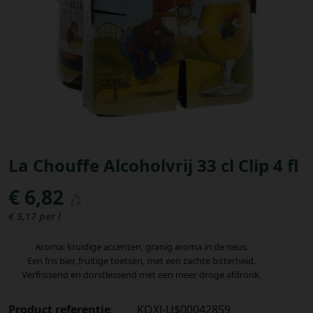
Bestellingen
PROMOTIES
Uitloggen
La Chouffe Alcoholvrij 33 cl Clip 4 fl
€ 6,82
€ 5,17 per l
Aroma: kruidige accenten, granig aroma in de neus.
Een fris bier, fruitige toetsen, met een zachte bitterheid.
Verfrissend en dorstlessend met een meer droge afdronk.
Product referentie
:
KQXJ-U$00042859