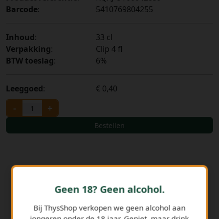
Barcode
:
5410769804255
Inhoud
:
33 cl
Verpakking
:
Clip 4 fl
BTW toeslag
:
6%
Leeggoed
:
€ 0,40
-
+
Bestellen
Geen 18? Geen alcohol.
Bij ThysShop verkopen we geen alcohol aan
jongeren onder de 18 jaar. Geniet, maar drink