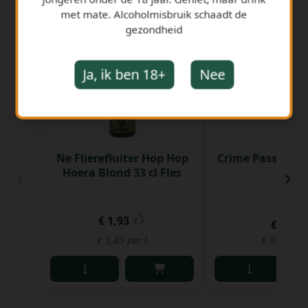
met mate. Alcoholmisbruik schaadt de
GERELATEERDE PRODUCTEN
gezondheid
Ja, ik ben 18+
Nee
Ne Flierefluiter Hop Hop
Crime Passionel 3
‹
›
Hoera Blond 33 cl Fles
€ 1,93
€ 2,67
€ 5,85 per l
€ 8,10 per 