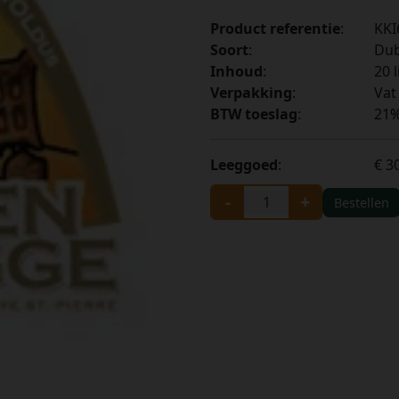
Product referentie
:
KKI
Soort
:
Dub
Inhoud
:
20 l
Verpakking
:
Vat
BTW toeslag
:
21
Leeggoed
:
€ 3
-
+
Bestellen