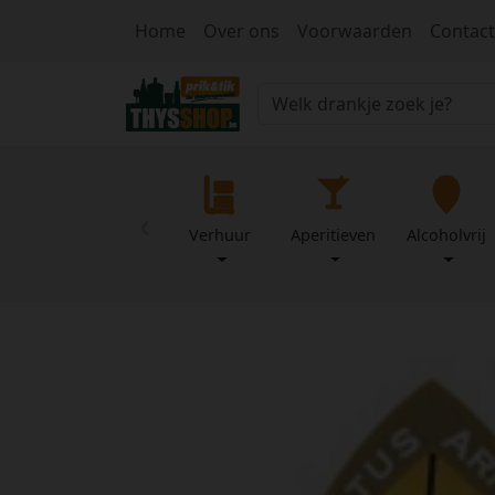
Home
Over ons
Voorwaarden
Contact
‹
Verhuur
Aperitieven
Alcoholvrij
Home
Over
Mijn
ons
profiel
Voorwaarden
Contact
Wachtwoord