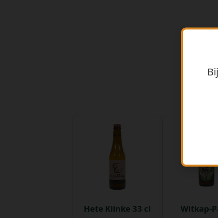
Bi
Hete Klinke 33 cl
Witkap-P