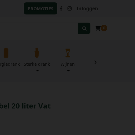
Inloggen
PROMOTIES
0
›
rgiedrank
Sterke drank
Wijnen
Zuivel
Divers
l 20 liter Vat