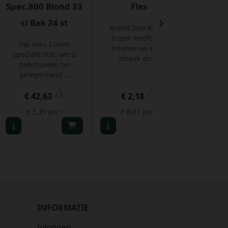
Spec.800 Blond 33
Fles
35,5
›
cl Bak 24 st
Arend bier.Arend
Acht g
tripel~heeft een
gelede
Val dieu Cuvee
intense en volle
exploi
speciale 800, werd
smaak en ...
famil
gebrouwen ter
gelegenheid ...
€ 42,63
€ 2,18
€
€ 5,39 per l
€ 6,61 per l
€ 7,
INFORMATIE
Inloggen