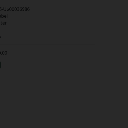
6-U$00036986
bel
iter
%
0,00