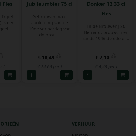
l Fles
Jubileumbier 75 cl
Donker 12 33 cl
Fles
 Tripel
Gebrouwen naar
) is een
aanleiding van de
In de Brouwerij St.
eel ...
10de verjaardag van
Bernard, brouwt men
de brou ...
sinds 1946 de edele ...
€ 18,49
€ 2,14
r l
€ 24,66 per l
€ 6,49 per l
GORIEËN
VERHUUR
ieven
Biertap