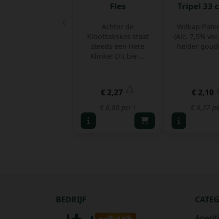
Fles
Tripel 33 c
‹
Achter de
Witkap·Pater
Klootzakskes staat
(Alc. 7,5% vol.
steeds een Hete
helder goudg
Klinke! Dit bie ...
€ 2,27
€ 2,10
€ 6,88 per l
€ 6,37 pe
BEDRIJF
CATE
Aperit