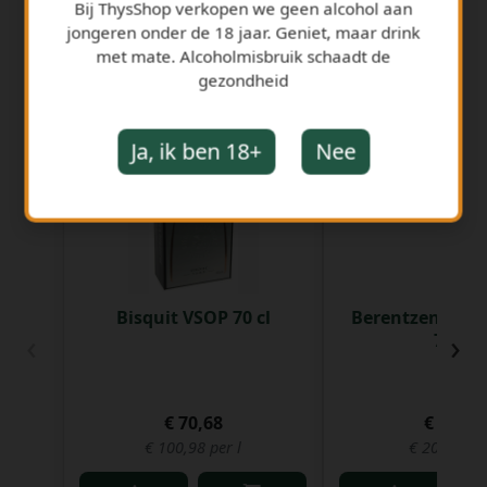
Bij ThysShop verkopen we geen alcohol aan
jongeren onder de 18 jaar. Geniet, maar drink
met mate. Alcoholmisbruik schaadt de
gezondheid
GERELATEERDE PRODUCTEN
Ja, ik ben 18+
Nee
Bisquit VSOP 70 cl
Berentzen Saur
‹
›
70 cl
€ 70,68
€ 14,65
€ 100,98 per l
€ 20,93 per