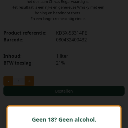
het de naam Chivas Regal waardig is.
Het resultaat is een rijke en genereuze Whisky met een
honing en hazelnoot toets.
En een lange cremeachtig einde.
Product referentie
:
KD3X-53314PE
Barcode
:
080432400432
Inhoud
:
1 liter
BTW toeslag
:
21%
-
+
Bestellen
Geen 18? Geen alcohol.