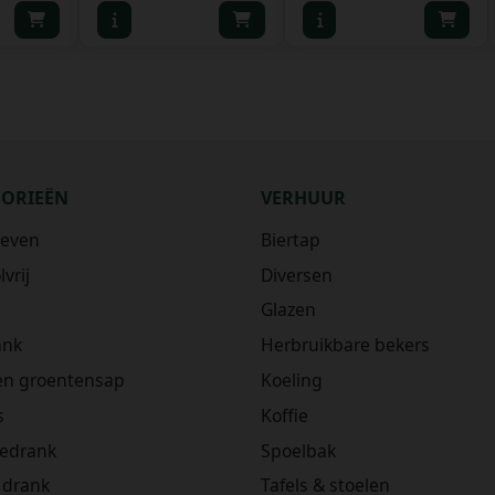
GORIEËN
VERHUUR
ieven
Biertap
vrij
Diversen
Glazen
ank
Herbruikbare bekers
 en groentensap
Koeling
s
Koffie
iedrank
Spoelbak
 drank
Tafels & stoelen