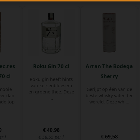
ec.res
Roku Gin 70 cl
Arran The Bodega
0 cl
Sherry
Roku gin heeft hints
van kersenbloesem
 mooie
Gerijpt op één van de
en groene thee. Deze
eer dan
beste whisky vaten ter
...
nde top
wereld. Deze wh ...
9
€ 40,98
€ 69,58
er l
€ 58,55 per l