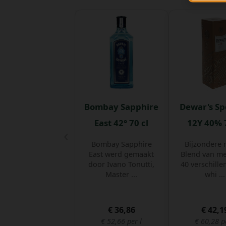
Bombay Sapphire
Dewar's Sp
East 42° 70 cl
12Y 40% 7
‹
Bombay Sapphire
Bijzondere
East werd gemaakt
Blend van m
door Ivano Tonutti,
40 verschille
Master ...
whi ...
€ 36,86
€ 42,1
€ 52,66 per l
€ 60,28 p