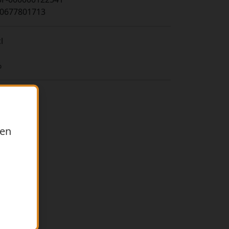
0677801713
l
s
%
ren