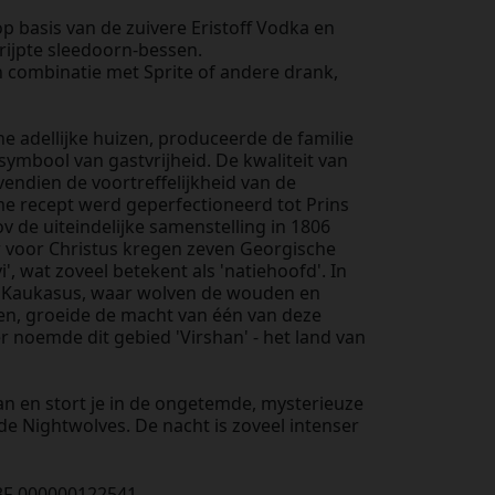
op basis van de zuivere Eristoff Vodka en
rijpte sleedoorn-bessen.
in combinatie met Sprite of andere drank,
e adellijke huizen, produceerde de familie
s symbool van gastvrijheid. De kwaliteit van
endien de voortreffelijkheid van de
me recept werd geperfectioneerd tot Prins
ov de uiteindelijke samenstelling in 1806
w voor Christus kregen zeven Georgische
vi', wat zoveel betekent als 'natiehoofd'. In
 Kaukasus, waar wolven de wouden en
en, groeide de macht van één van deze
er noemde dit gebied 'Virshan' - het land van
n en stort je in de ongetemde, mysterieuze
e Nightwolves. De nacht is zoveel intenser
F-000000122541