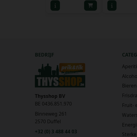
BEDRIJF
CATE
Aperit
Alcohol
Bieren
Frisdr
Thysshop BV
BE 0436.851.970
Fruit-
Binneweg 261
Water
2570 Duffel
Energ
+32 (0) 3 488 44 03
Sterke