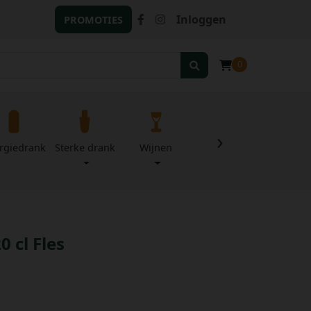
Inloggen
PROMOTIES
0
›
rgiedrank
Sterke drank
Wijnen
Zuivel
Divers
0 cl Fles