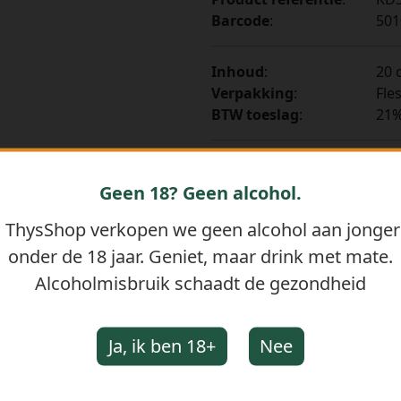
Barcode
:
501
Inhoud
:
20 c
Verpakking
:
Fle
BTW toeslag
:
21
-
+
Bestellen
Geen 18? Geen alcohol.
j ThysShop verkopen we geen alcohol aan jonge
onder de 18 jaar. Geniet, maar drink met mate.
Alcoholmisbruik schaadt de gezondheid
Ja, ik ben 18+
Nee
GERELATEERDE PRODUCTEN