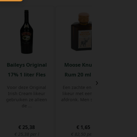
Baileys Original
Moose Knuckle
Bulldog
17% 1 liter Fles
Rum 20 ml Fles
›
Voor deze Original
Een zachte en leuke
Bulldog 
Irish Cream likeur
likeur met een pittig
2006 gel
gebruiken ze alleen
afdronk. Men selec ...
jaar van 
de ...
€ 25,38
€ 1,65
€ 
€ 25,38 per l
€ 82,50 per l
€ 44