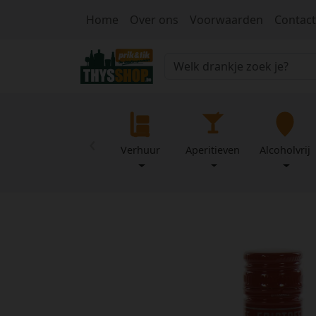
Home
Over ons
Voorwaarden
Contact
‹
Verhuur
Aperitieven
Alcoholvrij
Home
Over
Mijn
ons
profiel
Voorwaarden
Contact
Wachtwoord