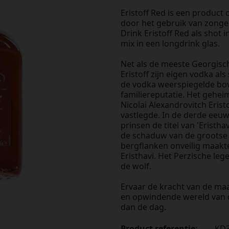
Eristoff Red is een product 
door het gebruik van zonge
Drink Eristoff Red als shot 
mix in een longdrink glas.
Net als de meeste Georgisch
Eristoff zijn eigen vodka al
de vodka weerspiegelde bov
familiereputatie. Het gehei
Nicolai Alexandrovitch Erist
vastlegde. In de derde eeu
prinsen de titel van 'Eristha
de schaduw van de grootse
bergflanken onveilig maakt
Eristhavi. Het Perzische leg
de wolf.
Ervaar de kracht van de maa
en opwindende wereld van d
dan de dag.
Product referentie
:
KD3