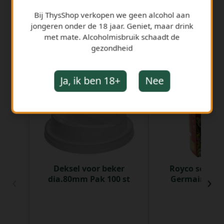
Bij ThysShop verkopen we geen alcohol aan
jongeren onder de 18 jaar. Geniet, maar drink
met mate. Alcoholmisbruik schaadt de
gezondheid
GERELATEERDE PRODUCTEN
Ja, ik ben 18+
Nee
Deksel voor beker
Royco soep do
‹
›
dia.80mm Pak 100 st
Germain Doos