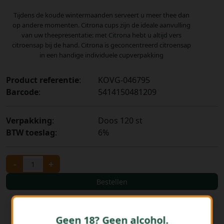
Tijdens de koude wintermaanden serveert u meer thee dan
op andere momenten. Citrona cups zijn de ideale aanvulling
van uw theepresentatie: met Citrona hebt u altijd vers
citroensap bij de hand. Citrona is geconcentreerd citroensap
in een handige individuele cupverpakking
Product referentie
:
KOVG-046795
Barcode
:
5414150481209
Verpakking
:
Doos 120 st
BTW toeslag
:
6%
-
+
Bestellen
Geen 18? Geen alcohol.