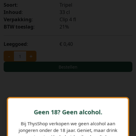
Soort
:
Tripel
Inhoud
:
33 cl
Verpakking
:
Clip 4 fl
BTW toeslag
:
21%
Leeggoed
:
€ 0,40
-
+
Bestellen
Geen 18? Geen alcohol.
Bij ThysShop verkopen we geen alcohol aan
jongeren onder de 18 jaar. Geniet, maar drink