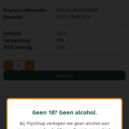
Product referentie
:
KHUO-U$00042052
Barcode
:
6151115491413
Inhoud
:
33 cl
Verpakking
:
Blik
BTW toeslag
:
21%
-
+
Bestellen
Geen 18? Geen alcohol.
Bij ThysShop verkopen we geen alcohol aan