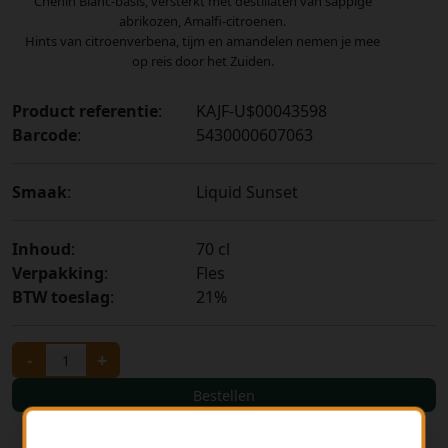
Chenin Blanc-basis, versterkt met destillaten van sappige
abrikozen, Amalfi-citroenen.
Hints van citroenverbena, tijm en amandelen nemen je mee
op reis door het Zuiden.
Product referentie
:
KAJF-U$00043598
Barcode
:
5430000607063
Smaak
:
Liquid Sunset
Inhoud
:
70 cl
Verpakking
:
Fles
BTW toeslag
:
21%
-
+
Bestellen