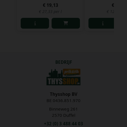
€ 19,13
€ 9,04
€ 27,33 per l
€ 12,06 per
BEDRIJF
Thysshop BV
BE 0436.851.970
Binneweg 261
2570 Duffel
+32 (0) 3 488 44 03