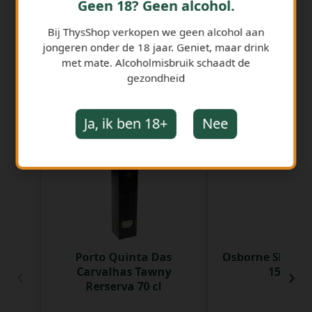
Geen 18? Geen alcohol.
Bij ThysShop verkopen we geen alcohol aan
jongeren onder de 18 jaar. Geniet, maar drink
met mate. Alcoholmisbruik schaadt de
gezondheid
Ja, ik ben 18+
Nee
GERELATEERDE PRODUCTEN
Porto Quinta Das
Osborne Sherr
‹
›
Carvalhas Tawny
15° 75 c
Rerserva 70 cl