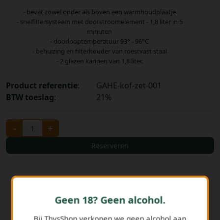
- bevat zowel onder als boven een warmhoudplaatje
- snelfiltersysteem met doorstroomelement - 1,8 liter in 5
minuten
- doorlooptemperatuur 93° - 96°C
- behuizing en filterhouder van roestvast staal
- 2 glazen kannen van 1,8 liter.
Product referentie
:
GAHE-kof-zet-001
BTW toeslag
:
21%
-
+
Reserveren
Geen 18? Geen alcohol.
Bij ThysShop verkopen we geen alcohol aan