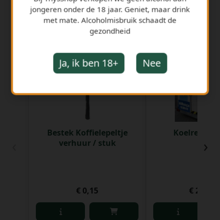
jongeren onder de 18 jaar. Geniet, maar drink
met mate. Alcoholmisbruik schaadt de
gezondheid
GERELATEERDE PRODUCTEN
Ja, ik ben 18+
Nee
Bestek Koffielepeltje
Koelremorq
‹
›
verhuur / stuk
€ 0,15
€ 200,0