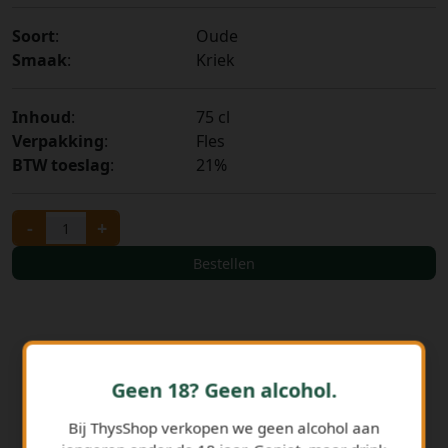
Soort
:
Oude
Smaak
:
Kriek
Inhoud
:
75 cl
Verpakking
:
Fles
BTW toeslag
:
21%
-
+
Bestellen
Geen 18? Geen alcohol.
Bij ThysShop verkopen we geen alcohol aan