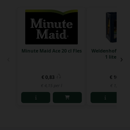
Minute Maid Ace 20 cl Fles
Weldenhof fruit
‹
›
1 liter Bak 
€ 0,83
€ 10,42
€ 4,15 per l
€ 1,74 per 