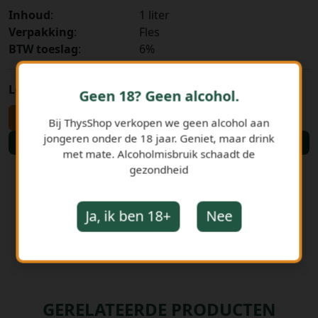
Inhoud
:
1 liter
Verpakking
:
Fles
BTW toeslag
:
6%
Leeggoed
:
€ 0,20
Geen 18? Geen alcohol.
-
+
Bij ThysShop verkopen we geen alcohol aan
jongeren onder de 18 jaar. Geniet, maar drink
Bestellen
met mate. Alcoholmisbruik schaadt de
gezondheid
Ja, ik ben 18+
Nee
GERELATEERDE PRODUCTEN