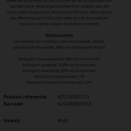
Zowel de oorsprong van de vruchten als het productieproces
worden nauw- lettend gecontroleerd en voldoen aan alle
eisen inzake biogarantie. De grondstoffen voor deze sappen
zijn afkomstig van biologische teelt, en ook de productie
verloopt volledig volgens biologische normen.
Multivruchten
Een selectie van vruchten zoals sinaasappels, appels,
passievrucht en ananas, allen van biologische origine
biologisch sinaasappelsap 34% uit concentraat,
biologisch appelsap 30,6% uit concentraat,
biologisch ananassap 28% uit concentraat,
biologisch mangopuree 5,1%
biologisch passievruchtenpuree 2,3%
Product referentie
:
KJ72-00001723
Barcode
:
5410483000216
Smaak
:
Multi