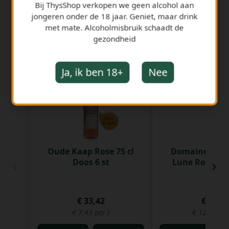
Bij ThysShop verkopen we geen alcohol aan
jongeren onder de 18 jaar. Geniet, maar drink
met mate. Alcoholmisbruik schaadt de
gezondheid
GERELATEERDE PRODUCTEN
Ja, ik ben 18+
Nee
Oude Kaap Rose 75 cl
Domaine La Te
‹
›
Doos 6 st
Lune Rood 75 
€ 33,42
€ 9,61
€ 7,43 per l
€ 12,82 per