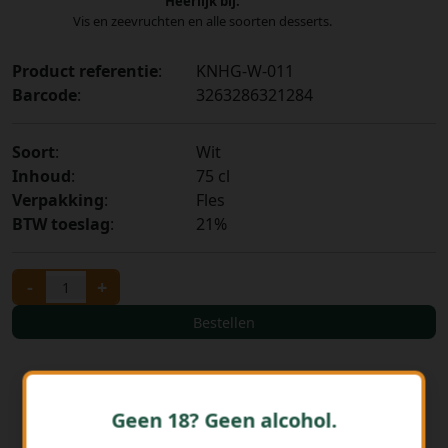
Heerlijk bij:
Vis en zeevruchten en alle soorten desserts.
Product referentie
:
KNHG-W-011
Barcode
:
3263286321284
Soort
:
Wit
Inhoud
:
75 cl
Verpakking
:
Fles
BTW toeslag
:
21%
-
+
Bestellen
Geen 18? Geen alcohol.