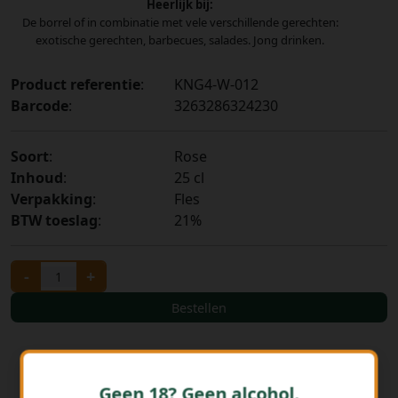
Heerlijk bij:
De borrel of in combinatie met vele verschillende gerechten:
exotische gerechten, barbecues, salades. Jong drinken.
Product referentie
:
KNG4-W-012
Barcode
:
3263286324230
Soort
:
Rose
Inhoud
:
25 cl
Verpakking
:
Fles
BTW toeslag
:
21%
-
+
Bestellen
Geen 18? Geen alcohol.