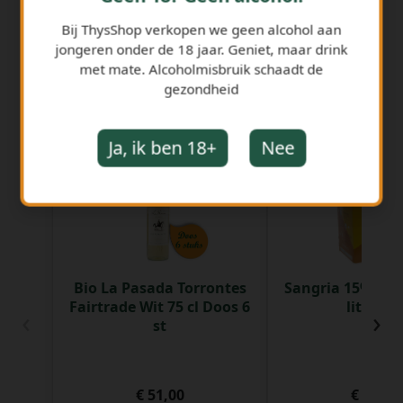
Bij ThysShop verkopen we geen alcohol aan
jongeren onder de 18 jaar. Geniet, maar drink
met mate. Alcoholmisbruik schaadt de
gezondheid
GERELATEERDE PRODUCTEN
Ja, ik ben 18+
Nee
Bio La Pasada Torrontes
Sangria 15% Qui
Fairtrade Wit 75 cl Doos 6
liter Va
‹
›
st
€ 51,00
€ 25,65