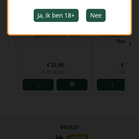
Ja, ik ben 18+
Nee
Poppies Gin 40° 50 cl
Gin Gordon's 37
‹
›
Doos 12 
€ 22,98
€ 19,34
€ 45,96 per l
€ 32,24 per
BEDRIJF