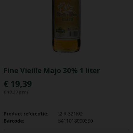
Bestellingen
PROMOTIES
Uitloggen
Fine Vieille Majo 30% 1 liter
€ 19,39
€ 19,39 per l
Product referentie
:
I2JR-321KO
Barcode
:
5411018000350