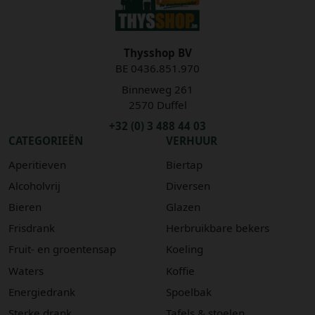
Thysshop BV
BE 0436.851.970
Binneweg 261
2570 Duffel
+32 (0) 3 488 44 03
CATEGORIEËN
VERHUUR
Aperitieven
Biertap
Alcoholvrij
Diversen
Bieren
Glazen
Frisdrank
Herbruikbare bekers
Fruit- en groentensap
Koeling
Waters
Koffie
Energiedrank
Spoelbak
Sterke drank
Tafels & stoelen