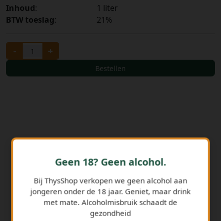
Inhoud
:
1 liter
BTW toeslag
:
21%
-
+
Bestellen
Geen 18? Geen alcohol.
Bij ThysShop verkopen we geen alcohol aan
GERELATEERDE PRODUCTEN
jongeren onder de 18 jaar. Geniet, maar drink
met mate. Alcoholmisbruik schaadt de
gezondheid