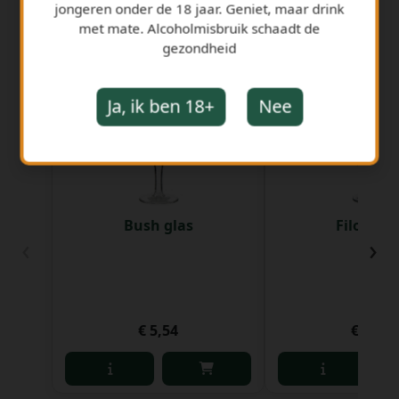
jongeren onder de 18 jaar. Geniet, maar drink
met mate. Alcoholmisbruik schaadt de
gezondheid
GERELATEERDE PRODUCTEN
Ja, ik ben 18+
Nee
Bush glas
Filou Gl
‹
›
€ 5,54
€ 2,50