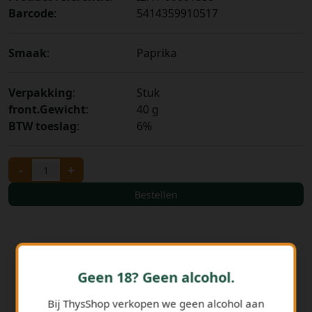
Barcode
:
5414359910517
Smaak
:
Paprika
Verpakking
:
Stuk
front.Gewicht
:
40 g
BTW toeslag
:
6%
-
+
Bestellen
Geen 18? Geen alcohol.
Bij ThysShop verkopen we geen alcohol aan