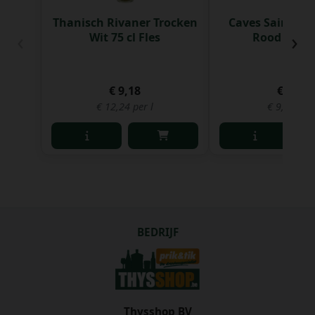
Thanisch Rivaner Trocken
Caves Saint Ch
‹
›
Wit 75 cl Fles
Rood 75 cl 
€ 9,18
€ 7,29
€ 12,24 per l
€ 9,72 per 
BEDRIJF
Thysshop BV