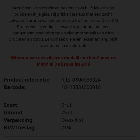
Deze heerlijke strogele en heldere cava blijft lekker lang
bubbelen in je glas. Hij prikkelt je neus met een zacht
volwassen aroma van bloemen, rijp fruit en citrus. Deze GM
Brut is een levendige sensatie in je mond, met een
aangenaam evenwichtige en elegante smaak van witte
vruchten en citrus. Een smaak die even lekker en lang blijft
nazinderen in de afdronk.
Winnaar van een zilveren medaille op het Concours
Mondial De Bruxelles 2016
Product referentie
:
KJIZ-U$00038324
Barcode
:
18413831000016
Soort
:
Brut
Inhoud
:
75 cl
Verpakking
:
Doos 6 st
BTW toeslag
:
21%