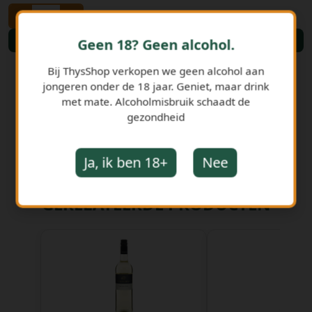
-
+
Bestellen
Geen 18? Geen alcohol.
Bij ThysShop verkopen we geen alcohol aan
jongeren onder de 18 jaar. Geniet, maar drink
met mate. Alcoholmisbruik schaadt de
gezondheid
Ja, ik ben 18+
Nee
GERELATEERDE PRODUCTEN