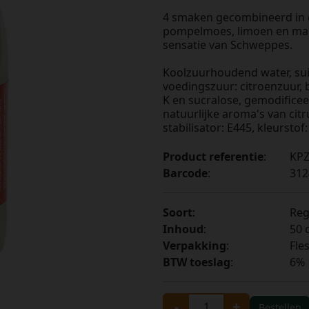
4 smaken gecombineerd in e
pompelmoes, limoen en mand
sensatie van Schweppes.
Koolzuurhoudend water, suik
voedingszuur: citroenzuur,
K en sucralose, gemodificee
natuurlijke aroma's van cit
stabilisator: E445, kleurstof:
Product referentie
:
KPZ
Barcode
:
312
Soort
:
Reg
Inhoud
:
50 c
Verpakking
:
Fle
BTW toeslag
:
6%
-
+
Bestellen