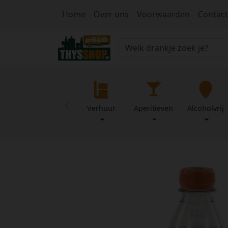
Home
Over ons
Voorwaarden
Contact
‹
Verhuur
Aperitieven
Alcoholvrij
Home
Over
Mijn
ons
profiel
Voorwaarden
Contact
Wachtwoord