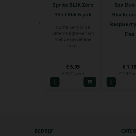
Sprite BLIK Zero
Spa Duo
33 cl Blik 6 pak
Blackcur
‹
Raspberry 
Sprite Zero is de
ultieme light-variant
Fles
met de geweldige
sma ...
€ 5,95
€ 1,1
€ 3,01 per l
€ 2,95 pe
BEDRIJF
CATE