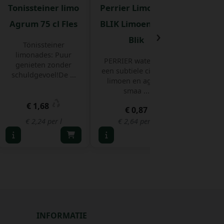
Tonissteiner limo
Perrier Limonade
Lipton
Agrum 75 cl Fles
BLIK Limoen 33 cl
Peach 
›
Blik
Tönissteiner
Tot van
limonades: Puur
ont
PERRIER water met
genieten zonder
wetensc
een subtiele citroen-
schuldgevoel!De ...
goede 
limoen en agrum
smaa ...
€ 1,68
€ 0,87
€
€ 2,24 per l
€ 2,64 per l
€ 3,
INFORMATIE