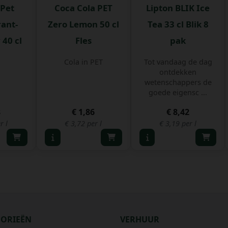
 Pet
Coca Cola PET
Lipton BLIK Ice
rant-
Zero Lemon 50 cl
Tea 33 cl Blik 8
40 cl
Fles
pak
Cola in PET
Tot vandaag de dag
ontdekken
wetenschappers de
goede eigensc ...
8
€ 1,86
€ 8,42
r l
€ 3,72 per l
€ 3,19 per l
GORIEËN
VERHUUR