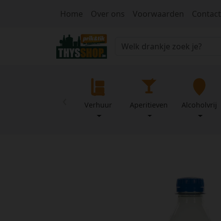
Home
Over ons
Voorwaarden
Contact
‹
Verhuur
Aperitieven
Alcoholvrij
Home
Over
Mijn
ons
profiel
Voorwaarden
Contact
Wachtwoord