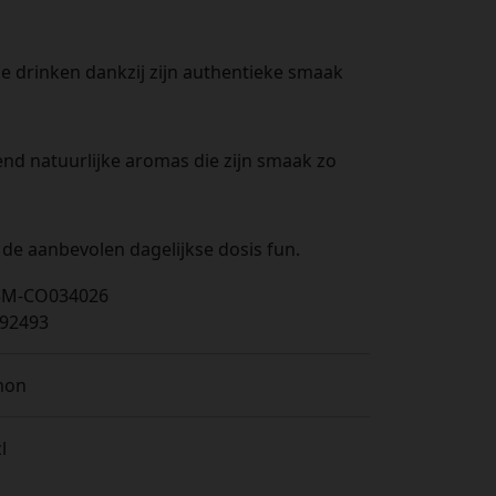
ge drinken dankzij zijn authentieke smaak
end natuurlijke aromas die zijn smaak zo
 de aanbevolen dagelijkse dosis fun.
5M-CO034026
92493
mon
l
s