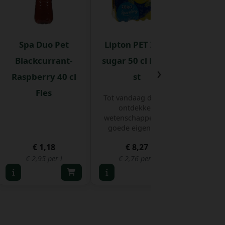
Spa Duo Pet
Lipton PET Zero
Ordal
Blackcurrant-
sugar 50 cl Pak 6
Lemon 
›
Raspberry 40 cl
st
De lim
Fles
ORDA
Tot vandaag de dag
uit
ontdekken
geprodu
wetenschappers de
goede eigensc ...
€ 
€ 1,18
€ 8,27
€ 2,95 per l
€ 2,76 per l
€ 1,