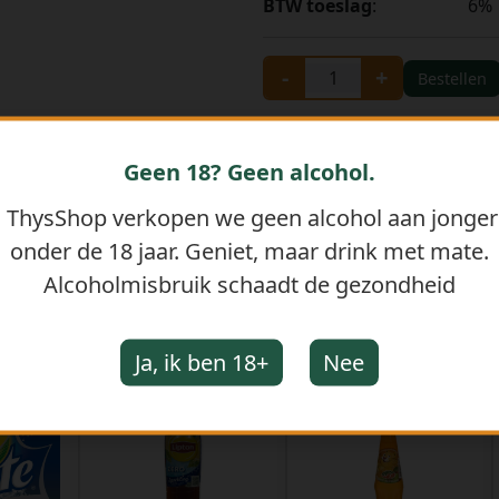
BTW toeslag
:
6%
-
+
Bestellen
Geen 18? Geen alcohol.
j ThysShop verkopen we geen alcohol aan jonge
onder de 18 jaar. Geniet, maar drink met mate.
Alcoholmisbruik schaadt de gezondheid
GERELATEERDE PRODUCTEN
Ja, ik ben 18+
Nee