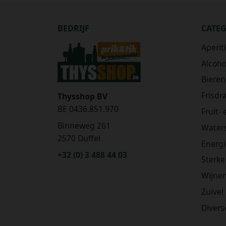
BEDRIJF
CATE
Aperit
Alcohol
Bieren
Frisdr
Thysshop BV
BE 0436.851.970
Fruit-
Binneweg 261
Water
2570 Duffel
Energ
+32 (0) 3 488 44 03
Sterke
Wijne
Zuivel
Divers