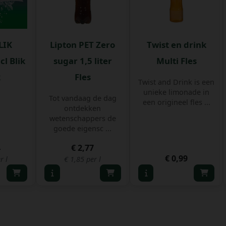
LIK
Lipton PET Zero
Twist en drink
cl Blik
sugar 1,5 liter
Multi Fles
k
Fles
Twist and Drink is een
unieke limonade in
Tot vandaag de dag
een origineel fles ...
ontdekken
wetenschappers de
goede eigensc ...
4
€ 2,77
€ 0,99
r l
€ 1,85 per l