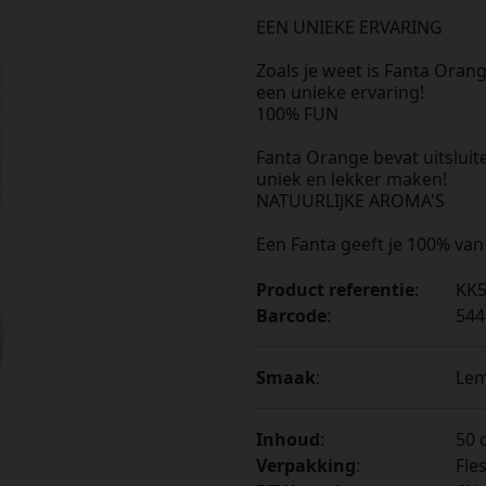
EEN UNIEKE ERVARING
Zoals je weet is Fanta Oran
een unieke ervaring!
100% FUN
Fanta Orange bevat uitsluit
uniek en lekker maken!
NATUURLIJKE AROMA'S
Een Fanta geeft je 100% van
Product referentie
:
KK
Barcode
:
544
Smaak
:
Le
Inhoud
:
50 c
Verpakking
:
Fle