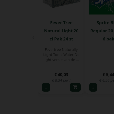
Fever Tree
Sprite B
Natural Light 20
Regular 20 
‹
cl Pak 24 st
6 pa
Fevertree Naturally
Light Tonic Water De
light versie van de ...
€ 40,03
€ 5,4
€ 8,34 per l
€ 4,54 pe