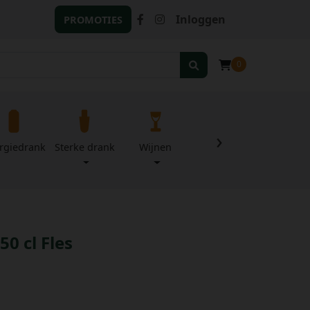
Inloggen
PROMOTIES
0
›
rgiedrank
Sterke drank
Wijnen
Zuivel
Divers
0 cl Fles