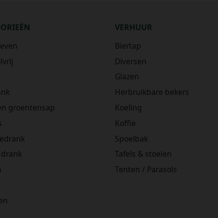
GORIEËN
VERHUUR
ieven
Biertap
vrij
Diversen
Glazen
ank
Herbruikbare bekers
 en groentensap
Koeling
s
Koffie
iedrank
Spoelbak
 drank
Tafels & stoelen
n
Tenten / Parasols
en