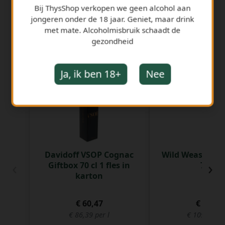
Bij ThysShop verkopen we geen alcohol aan
jongeren onder de 18 jaar. Geniet, maar drink
met mate. Alcoholmisbruik schaadt de
gezondheid
GERELATEERDE PRODUCTEN
Ja, ik ben 18+
Nee
Davidoff VSOP Cognac
Wild Weasel sin
‹
›
Giftbox 70 cl 1 fles in
70 cl
karton
€ 60,47
€ 76,99
€ 86,39 per l
€ 109,99 pe