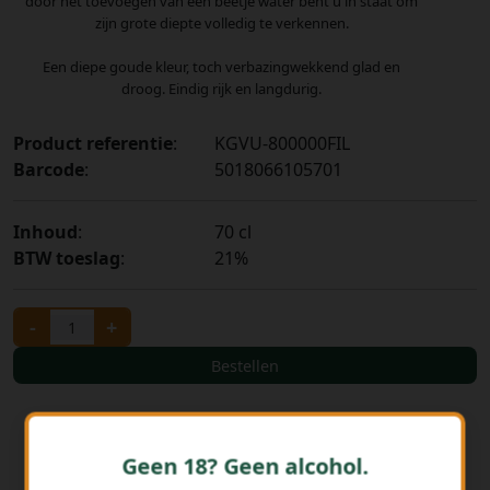
door het toevoegen van een beetje water bent u in staat om
zijn grote diepte volledig te verkennen.
Een diepe goude kleur, toch verbazingwekkend glad en
droog. Eindig rijk en langdurig.
Product referentie
:
KGVU-800000FIL
Barcode
:
5018066105701
Inhoud
:
70 cl
BTW toeslag
:
21%
-
+
Bestellen
Geen 18? Geen alcohol.